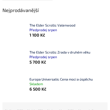
Nejprodávanější
The Elder Scrolls: Valenwood
Předprodej srpen
1 100 Kč
The Elder Scrolls: Zrada v druhém věku
Předprodej srpen
5 700 Kč
Europa Universalis: Cena moci a úspěchu
Skladem
6 500 Kč
Ř