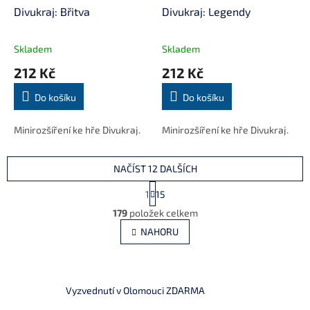
Divukraj: Břitva
Divukraj: Legendy
Skladem
Skladem
212 Kč
212 Kč
Do košíku
Do košíku
Minirozšíření ke hře Divukraj.
Minirozšíření ke hře Divukraj.
NAČÍST 12 DALŠÍCH
S
1
15
t
O
r
179
položek celkem
v
á
l
NAHORU
n
á
k
d
o
v
a
á
c
Vyzvednutí v Olomouci ZDARMA
n
í
í