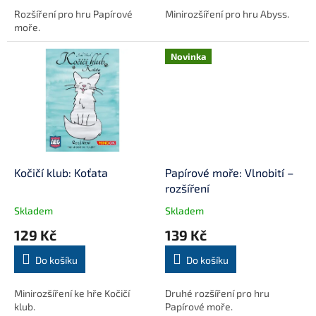
Rozšíření pro hru Papírové
Minirozšíření pro hru Abyss.
moře.
Novinka
Kočičí klub: Koťata
Papírové moře: Vlnobití –
rozšíření
Skladem
Skladem
129 Kč
139 Kč
Do košíku
Do košíku
Minirozšíření ke hře Kočičí
Druhé rozšíření pro hru
klub.
Papírové moře.