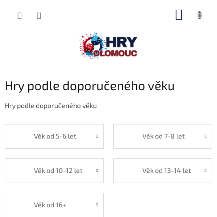
Přejít
NÁKUP
na
obsah
KOŠÍK
Hry podle doporučeného věku
Hry podle doporučeného věku
Věk od 5-6 let
Věk od 7-8 let
Věk od 10-12 let
Věk od 13-14 let
Věk od 16+