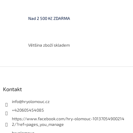
p
r
v
k
Nad 2 500 Kč ZDARMA
y
v
ý
p
i
Většina zboží skladem
s
u
Z
á
p
a
Kontakt
t
í
info
@
hryolomouc.cz
+420605454085
https://www.facebook.com/hry-olomouc-10137054900214
2/?ref=pages_you_manage
hryolomouc