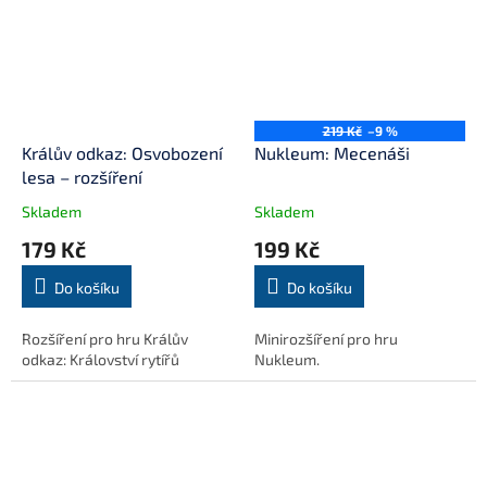
219 Kč
–9 %
Králův odkaz: Osvobození
Nukleum: Mecenáši
lesa – rozšíření
Skladem
Skladem
179 Kč
199 Kč
Do košíku
Do košíku
Rozšíření pro hru Králův
Minirozšíření pro hru
odkaz: Království rytířů
Nukleum.