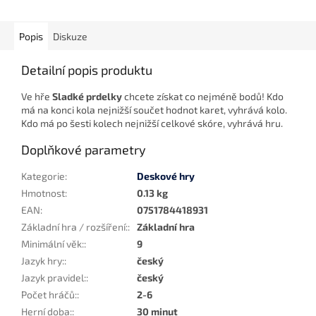
Popis
Diskuze
Detailní popis produktu
Ve hře
Sladké prdelky
chcete získat co nejméně bodů! Kdo
má na konci kola nejnižší součet hodnot karet, vyhrává kolo.
Kdo má po šesti kolech nejnižší celkové skóre, vyhrává hru.
Doplňkové parametry
Kategorie
:
Deskové hry
Hmotnost
:
0.13 kg
EAN
:
0751784418931
Základní hra / rozšíření:
:
Základní hra
Minimální věk:
:
9
Jazyk hry:
:
český
Jazyk pravidel:
:
český
Počet hráčů:
:
2-6
Herní doba:
:
30 minut