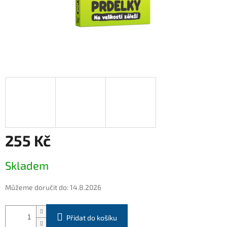
255 Kč
Měrná
Skladem
cena:
Můžeme doručit do:
14.8.2026
Přidat do košíku