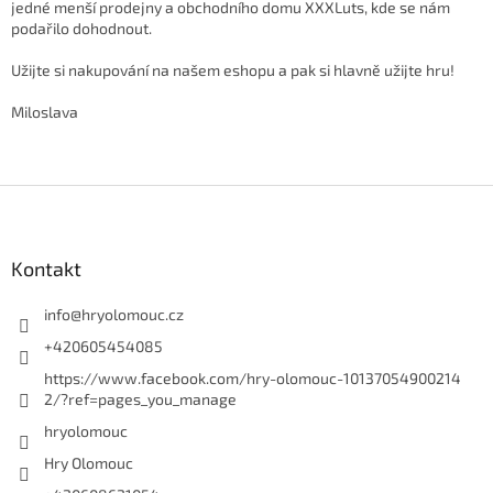
jedné menší prodejny a obchodního domu XXXLuts, kde se nám
podařilo dohodnout.
Užijte si nakupování na našem eshopu a pak si hlavně užijte hru!
Miloslava
Z
á
p
a
Kontakt
t
í
info
@
hryolomouc.cz
+420605454085
https://www.facebook.com/hry-olomouc-10137054900214
2/?ref=pages_you_manage
hryolomouc
Hry Olomouc