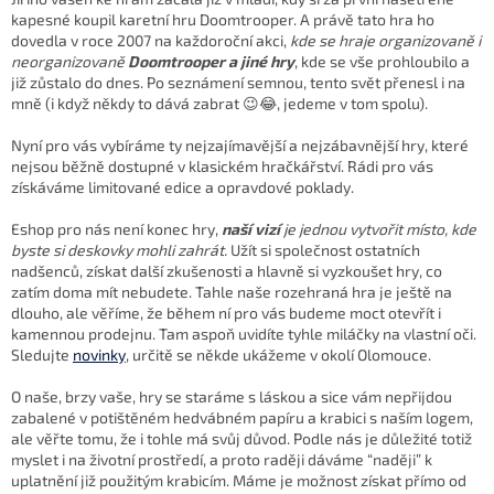
kapesné koupil karetní hru Doomtrooper. A právě tato hra ho
dovedla v roce 2007 na každoroční akci,
kde se hraje organizovaně i
neorganizovaně
Doomtrooper a jiné hry
, kde se vše prohloubilo a
již zůstalo do dnes. Po seznámení semnou, tento svět přenesl i na
mně (i když někdy to dává zabrat 😉😂, jedeme v tom spolu).
Nyní pro vás vybíráme ty nejzajímavější a nejzábavnější hry, které
nejsou běžně dostupné v klasickém hračkářství. Rádi pro vás
získáváme limitované edice a opravdové poklady.
Eshop pro nás není konec hry,
naší vizí
je jednou vytvořit místo, kde
byste si deskovky mohli zahrát.
Užít si společnost ostatních
nadšenců, získat další zkušenosti a hlavně si vyzkoušet hry, co
zatím doma mít nebudete. Tahle naše rozehraná hra je ještě na
dlouho, ale věříme, že během ní pro vás budeme moct otevřít i
kamennou prodejnu. Tam aspoň uvidíte tyhle miláčky na vlastní oči.
Sledujte
novinky
, určitě se někde ukážeme v okolí Olomouce.
O naše, brzy vaše, hry se staráme s láskou a sice vám nepřijdou
zabalené v potištěném hedvábném papíru a krabici s naším logem,
ale věřte tomu, že i tohle má svůj důvod. Podle nás je důležité totiž
myslet i na životní prostředí, a proto raději dáváme “naději” k
uplatnění již použitým krabicím. Máme je možnost získat přímo od