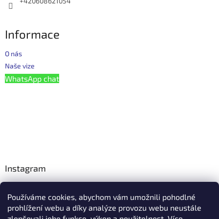
+420608621054
Informace
O nás
Naše vize
WhatsApp chat
Instagram
Používáme cookies, abychom vám umožnili pohodlné
Facebook
prohlížení webu a díky analýze provozu webu neustále
zlepšovali jeho funkce, výkon a použitelnost. Více