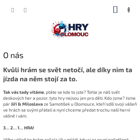
Přejít
NÁKUP
na
obsah
KOŠÍK
O nás
Kvůli hrám se svět netočí, ale díky nim ta
jízda na něm stojí za to.
Tak vás tady vítáme
, ptáte se kde to jste? Tohle je náš svět
deskových her a pozor, tyto hry nejsou jen pro děti. Kdo jsme? Jsme
pár
Jiří & Miloslava
ze Samotišek u Olomouce, kteří sdílí svoji vášeň
ve hrách se svými přáteli a nyní chceme předat trochu naší herní
vášně i vám.
3… 2… 1… HRA!
Jiřího vášeň ke hrám začala již v mládí, kdy si za první našetřené