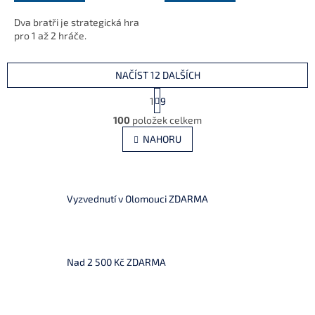
Dva bratři je strategická hra
pro 1 až 2 hráče.
NAČÍST 12 DALŠÍCH
S
1
9
t
O
r
100
položek celkem
v
á
l
NAHORU
n
á
k
d
o
v
a
á
c
Vyzvednutí v Olomouci ZDARMA
n
í
í
p
r
v
k
Nad 2 500 Kč ZDARMA
y
v
ý
p