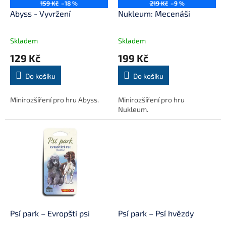
o
159 Kč
–18 %
219 Kč
–9 %
d
Abyss - Vyvržení
Nukleum: Mecenáši
u
k
Skladem
Skladem
t
129 Kč
199 Kč
ů
Do košíku
Do košíku
Minirozšíření pro hru Abyss.
Minirozšíření pro hru
Nukleum.
Psí park – Evropští psi
Psí park – Psí hvězdy