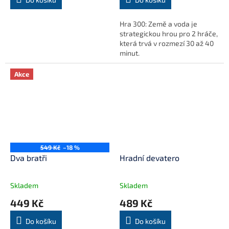
Hra 300: Země a voda je
strategickou hrou pro 2 hráče,
která trvá v rozmezí 30 až 40
minut.
Akce
549 Kč
–18 %
Dva bratři
Hradní devatero
Skladem
Skladem
449 Kč
489 Kč
Do košíku
Do košíku