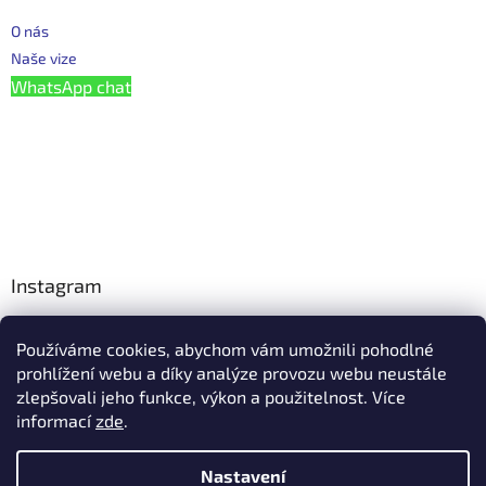
O nás
Naše vize
WhatsApp chat
Instagram
Používáme cookies, abychom vám umožnili pohodlné
Facebook
prohlížení webu a díky analýze provozu webu neustále
zlepšovali jeho funkce, výkon a použitelnost. Více
informací
zde
.
Vytvořil Shoptet
Nastavení