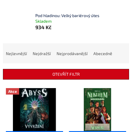
Pod hladinou: Velký bariérový útes
Skladem
934 Kč
Ř
a
Nejlevnější
Nejdražší
Nejprodávanější
Abecedně
z
e
n
OTEVŘÍT FILTR
í
p
V
r
Akce
ý
o
p
d
i
u
s
k
p
t
r
ů