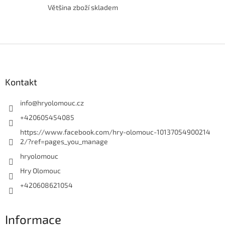
i
Většina zboží skladem
s
u
Z
á
p
a
Kontakt
t
í
info
@
hryolomouc.cz
+420605454085
https://www.facebook.com/hry-olomouc-10137054900214
2/?ref=pages_you_manage
hryolomouc
Hry Olomouc
+420608621054
Informace