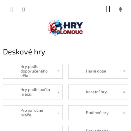
Přejít
NÁKUP
na
obsah
KOŠÍK
Deskové hry
Hry podle
doporučeného
Herní doba:
věku
Hry podle počtu
Karetní hry
hráčů:
Pro náročné
Rodinné hry
hráče
Pro jednoho