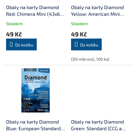
o
d
Obaly na karty Diamond
Obaly na karty Diamond
u
Red: Chimera Mini (43x66
Yellow: American Mini
k
mm)
(41x63 mm) (80 mikronů,
Skladem
Skladem
t
100 ks)
49 Kč
49 Kč
ů
Do košíku
Do košíku
(80 mikronů, 100 ks)
Obaly na karty Diamond
Obaly na karty Diamond
Blue: European Standard
Green: Standard (CCG a
(59x92 mm) (80 mikronů,
LCG) (63,5x88 mm) (80