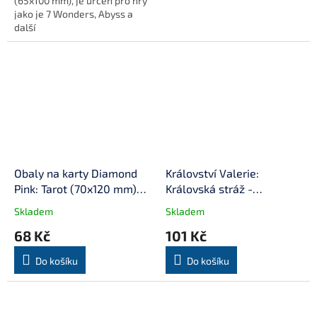
(65x100 mm), je určen pro hry
jako je 7 Wonders, Abyss a
další
Obaly na karty Diamond
Království Valerie:
Pink: Tarot (70x120 mm)
Královská stráž -
(80 mikronů, 100 ks)
minirozšíření
Skladem
Skladem
68 Kč
101 Kč
Do košíku
Do košíku