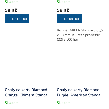
Skladem
Skladem
100 ks)
mikronů, 100 ks)
59 Kč
59 Kč
Do košíku
Do košíku
Rozměr GREEN Standard 63,5
x 88 mm, je určen pro většinu
CCG a LCG her
Obaly na karty Diamond
Obaly na karty Diamond
Orange: Chimera Standard
Purple: American Standard
(57,5x89 mm)
(56x87 mm)(80 mikronů,
Skladem
Skladem
100 ks)