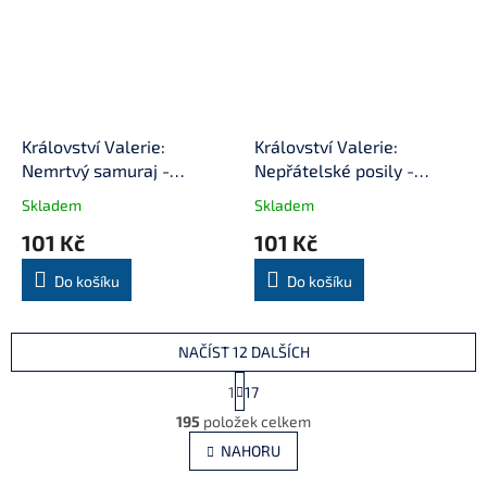
Království Valerie:
Království Valerie:
Nemrtvý samuraj -
Nepřátelské posily -
minirozšíře
minirozšíření
Skladem
Skladem
101 Kč
101 Kč
Do košíku
Do košíku
NAČÍST 12 DALŠÍCH
S
1
17
t
O
r
195
položek celkem
v
á
l
NAHORU
n
á
k