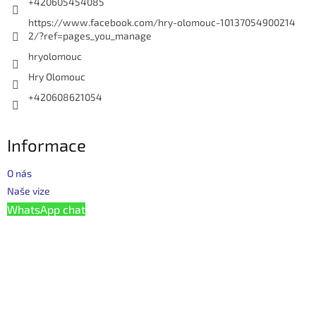
+420605454085
https://www.facebook.com/hry-olomouc-10137054900214
2/?ref=pages_you_manage
hryolomouc
Hry Olomouc
+420608621054
Informace
O nás
Naše vize
WhatsApp chat