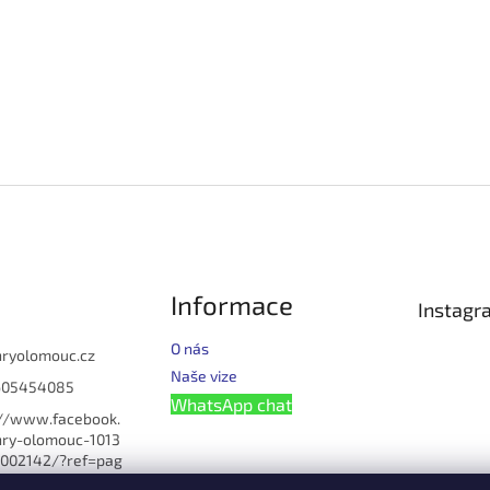
Informace
Instagr
O nás
hryolomouc.cz
Naše vize
605454085
WhatsApp chat
://www.facebook.
ry-olomouc-1013
002142/?ref=pag
u_manage