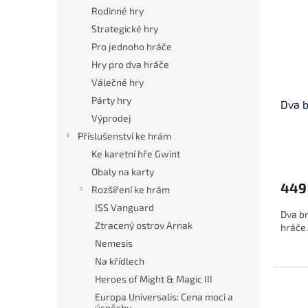
i
r
n
Rodinné hry
s
o
e
Strategické hry
p
d
l
r
u
Pro jednoho hráče
o
k
Hry pro dva hráče
d
t
Válečné hry
u
ů
Párty hry
Dva b
k
Výprodej
t
ů
Příslušenství ke hrám
Ke karetní hře Gwint
Obaly na karty
449
Rozšíření ke hrám
ISS Vanguard
Dva br
Ztracený ostrov Arnak
hráče.
Nemesis
Na křídlech
Heroes of Might & Magic III
Europa Universalis: Cena moci a
úspěchu