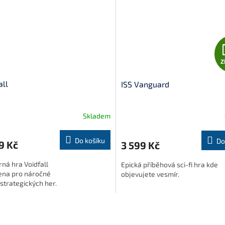
Z
all
ISS Vanguard
Skladem
Do košíku
Do
9 Kč
3 599 Kč
ná hra Voidfall
Epická příběhová sci-fi hra kde
čena pro náročné
objevujete vesmír.
strategických her.
O
v