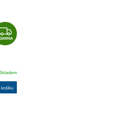
Z
DARMA
D
A
R
Skladem
M
 košíku
A