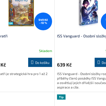
549 Kč
–18 %
ratři
ISS Vanguard - Osobní složk
Skladem
Do košíku
Do
 Kč
639 Kč
atři je strategická hra pro 1 až 2
ISS Vanguard - Osobní složky roz
příběhy členů posádky ISS Vang
a osvětlují jejich dřívější i souča
aspirace a cíle.
Tip