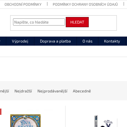
OBCHODNÍ PODMÍNKY
PODMÍNKY OCHRANY OSOBNÍCH ÚDAJŮ
HLEDAT
y
Výprodej
Doprava a platba
O nás
Kontakty
nější
Nejdražší
Nejprodávanější
Abecedně