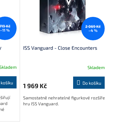
719 Kč
2 069 Kč
–11 %
–4 %
y
ISS Vanguard - Close Encounters
Skladem
Skladem
 košíku
Do košíku
1 969 Kč
šiřují
Samostatně nehratelné figurkové rozšíření pro
uard
hru ISS Vanguard.
sné