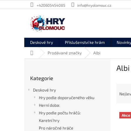
Přejít
+420605454085
info@hryolomouc.cz
na
obsah
Deskové hry
Příslušenství ke hrám
Novink
Domů
Prodávané značky
Albi
P
Albi
o
Přeskočit
s
Kategorie
kategorie
t
Ř
r
Deskové hry
a
a
Nejlev
Hry podle doporučeného věku
z
n
e
Herní doba:
n
V
n
í
Hry podle počtu hráčů:
Akce
ý
í
p
Karetní hry
p
p
a
Pro náročné hráče