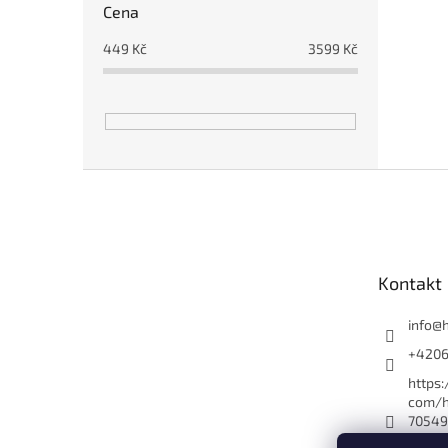
Cena
449
Kč
3599
Kč
Z
á
p
a
t
Kontakt
í
info
@
+420
https
com/h
70549
es_yo