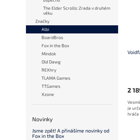
The Elder Scrolls: Zrada v druhém
věku
Značky
Albi
BoardBros
Fox in the Box
Voidf
Mindok
Old Dawg
REXhry
TLAMA Games
TTGames
2 18
Xzone
Vesmír
je ur
hráče 
Novinky
Jsme zpět! A přinášíme novinky od
Fox in the Box