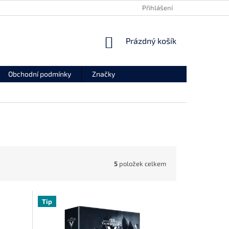
REKLAMAČNÍ FORMULÁŘ
ODSTOUPENÍ OD SMLOUVY
Přihlášení
NÁKUPNÍ
Prázdný košík
KOŠÍK
Obchodní podmínky
Značky
5
položek celkem
Tip