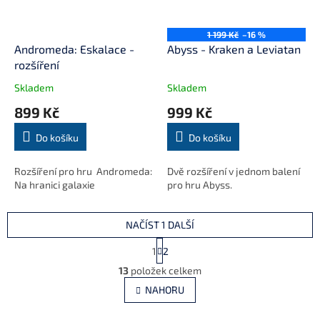
1 199 Kč
–16 %
Andromeda: Eskalace -
Abyss - Kraken a Leviatan
rozšíření
Skladem
Skladem
899 Kč
999 Kč
Do košíku
Do košíku
Rozšíření pro hru Andromeda:
Dvě rozšíření v jednom balení
Na hranici galaxie
pro hru Abyss.
NAČÍST 1 DALŠÍ
S
1
2
t
O
r
13
položek celkem
v
á
l
NAHORU
n
á
k
d
o