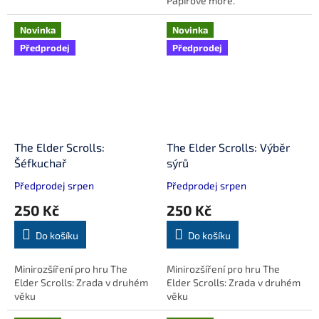
Papírové moře.
Novinka
Novinka
Předprodej
Předprodej
The Elder Scrolls:
The Elder Scrolls: Výběr
Šéfkuchař
sýrů
Předprodej srpen
Předprodej srpen
250 Kč
250 Kč
Do košíku
Do košíku
Minirozšíření pro hru The
Minirozšíření pro hru The
Elder Scrolls: Zrada v druhém
Elder Scrolls: Zrada v druhém
věku
věku