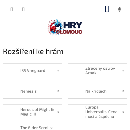
Přejít
NÁKUP
na
obsah
KOŠÍK
Rozšíření ke hrám
Ztracený ostrov
ISS Vanguard
Arnak
Nemesis
Na křídlech
Europa
Heroes of Might &
Universalis: Cena
Magic III
moci a úspěchu
The Elder Scrolls: