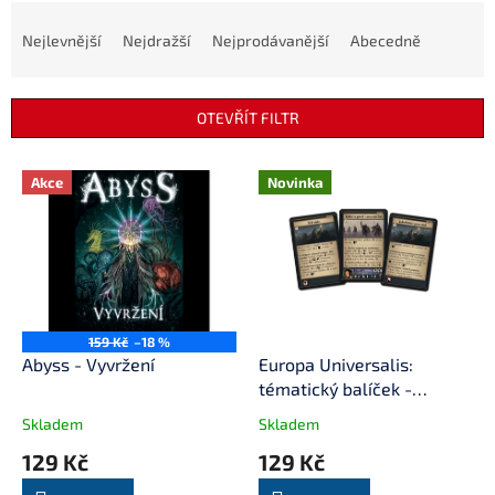
Ř
a
Nejlevnější
Nejdražší
Nejprodávanější
Abecedně
z
e
n
OTEVŘÍT FILTR
í
p
V
r
Akce
Novinka
ý
o
p
d
i
u
s
k
p
t
r
ů
o
159 Kč
–18 %
d
Abyss - Vyvržení
Europa Universalis:
u
tématický balíček -
k
Británie
Skladem
Skladem
t
129 Kč
129 Kč
ů