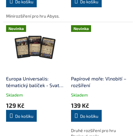
Do košíku
Do košíku
Minirozšíření pro hru Abyss.
Novinka
Novinka
Europa Universalis:
Papírové moře: Vlnobití –
tématický balíček - Svatá
rozšíření
říše Římská
Skladem
Skladem
129 Kč
139 Kč
Do košíku
Do košíku
Druhé rozšíření pro hru