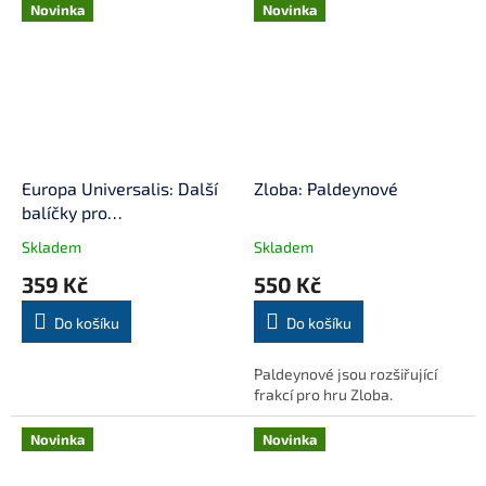
Novinka
Novinka
Europa Universalis: Další
Zloba: Paldeynové
balíčky pro
automatizované protivníky
Skladem
Skladem
359 Kč
550 Kč
Do košíku
Do košíku
Paldeynové jsou rozšiřující
frakcí pro hru Zloba.
Novinka
Novinka