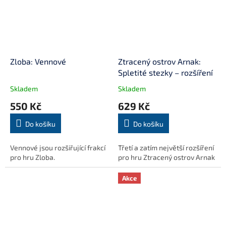
Zloba: Vennové
Ztracený ostrov Arnak:
Spletité stezky – rozšíření
Skladem
Skladem
550 Kč
629 Kč
Do košíku
Do košíku
Vennové jsou rozšiřující frakcí
Třetí a zatím největší rozšíření
pro hru Zloba.
pro hru Ztracený ostrov Arnak
Akce