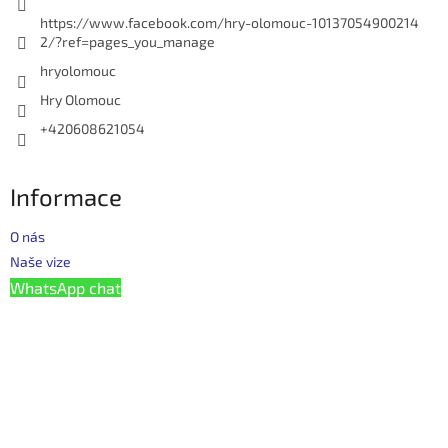
https://www.facebook.com/hry-olomouc-10137054900214
2/?ref=pages_you_manage
hryolomouc
Hry Olomouc
+420608621054
Informace
O nás
Naše vize
WhatsApp chat