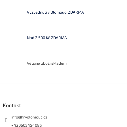
v
a
á
c
Vyzvednutí v Olomouci ZDARMA
n
í
í
p
r
v
k
Nad 2 500 Kč ZDARMA
y
v
ý
p
i
Většina zboží skladem
s
u
Z
á
p
a
Kontakt
t
í
info
@
hryolomouc.cz
+420605454085