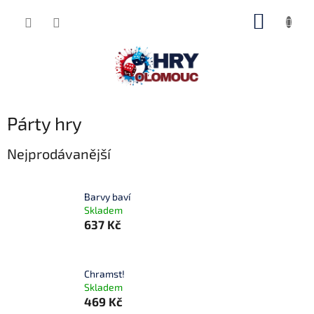
Přejít
NÁKUP
na
obsah
KOŠÍK
Párty hry
Nejprodávanější
Barvy baví
Skladem
637 Kč
Chramst!
Skladem
469 Kč