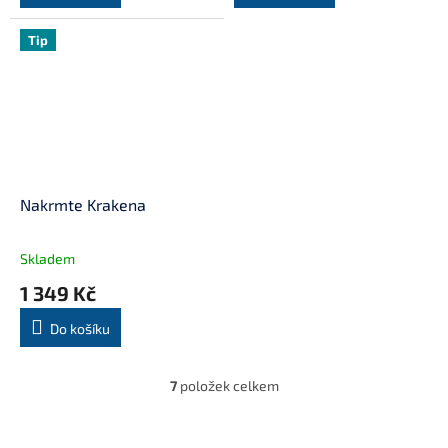
Tip
Nakrmte Krakena
Skladem
1 349 Kč
Do košíku
7
položek celkem
O
v
l