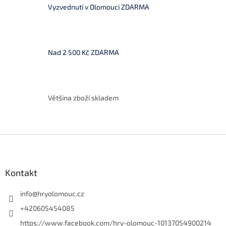
á
Vyzvednutí v Olomouci ZDARMA
d
a
c
í
p
Nad 2 500 Kč ZDARMA
r
v
k
y
v
Většina zboží skladem
ý
p
i
s
Z
u
á
p
a
Kontakt
t
í
info
@
hryolomouc.cz
+420605454085
https://www.facebook.com/hry-olomouc-10137054900214