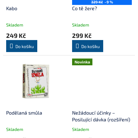
o
329 Kč
–9 %
d
Kabo
Co tě žere?
u
k
Skladem
Skladem
t
249 Kč
299 Kč
ů
Do košíku
Do košíku
Novinka
Podělaná smůla
Nežádoucí účinky –
Posilující dávka (rozšíření)
Skladem
Skladem