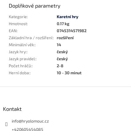
Doplňkové parametry
Kategorie
:
Karetní hry
Hmotnost
:
0.17 kg
EAN
:
0745314571982
Základní hra / rozšíření:
:
rozšíření
Minimální věk:
:
14
Jazyk hry:
:
český
Jazyk pravidel:
:
český
Počet hráčů:
:
2-8
Herní doba:
:
10 - 30 minut
Z
á
p
a
Kontakt
t
í
info
@
hryolomouc.cz
+420605454085