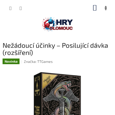
Přejít
NÁKUP
na
obsah
KOŠÍK
Nežádoucí účinky – Posilující dávka
(rozšíření)
Značka:
TTGames
Novinka