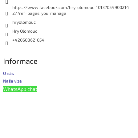
https://www.facebook.com/hry-olomouc-10137054900214
2/?ref=pages_you_manage
hryolomouc
Hry Olomouc
+420608621054
Informace
O nás
Naše vize
WhatsApp chat