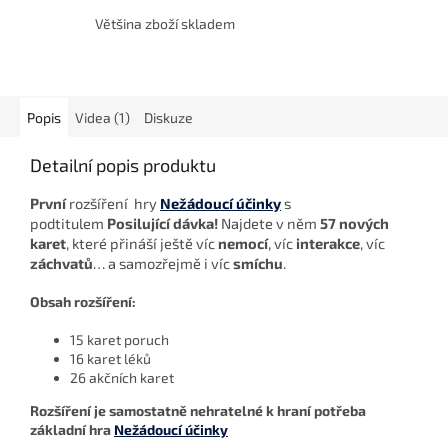
Většina zboží skladem
Popis
Videa (1)
Diskuze
Detailní popis produktu
První
rozšíření hry
Nežádoucí účinky
s
podtitulem
Posilující dávka!
Najdete v něm
57 nových
karet
, které přináší
ještě víc
nemocí
, víc
interakce
,
víc
záchvatů
… a samozřejmě
i víc
smíchu
.
Obsah rozšíření:
15 karet poruch
16 karet léků
26 akčních karet
Rozšíření je samostatně nehratelné k hraní potřeba
základní hra
Nežádoucí účinky