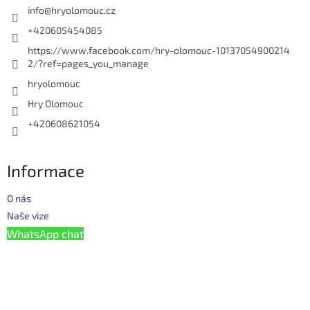
í
info
@
hryolomouc.cz
+420605454085
https://www.facebook.com/hry-olomouc-10137054900214
2/?ref=pages_you_manage
hryolomouc
Hry Olomouc
+420608621054
Informace
O nás
Naše vize
WhatsApp chat