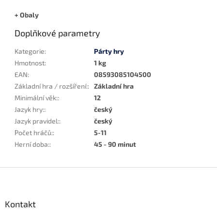
+ Obaly
Doplňkové parametry
Kategorie
:
Párty hry
Hmotnost
:
1 kg
EAN
:
08593085104500
Základní hra / rozšíření:
:
Základní hra
Minimální věk:
:
12
Jazyk hry:
:
český
Jazyk pravidel:
:
český
Počet hráčů:
:
5-11
Herní doba:
:
45 - 90 minut
Z
á
p
a
Kontakt
t