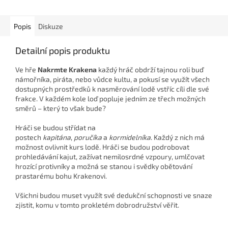
Popis
Diskuze
Detailní popis produktu
Ve hře
Nakrmte Krakena
každý hráč obdrží tajnou roli buď
námořníka, piráta, nebo vůdce kultu, a pokusí se využít všech
dostupných prostředků k nasměrování lodě vstříc cíli dle své
frakce. V každém kole loď popluje jedním ze třech možných
směrů – který to však bude?
Hráči se budou střídat na
postech
kapitána
,
poručíka
a
kormidelníka
. Každý z nich má
možnost ovlivnit kurs lodě. Hráči se budou podrobovat
prohledávání kajut, zažívat nemilosrdné vzpoury, umlčovat
hrozící protivníky a možná se stanou i svědky obětování
prastarému bohu Krakenovi.
Všichni budou muset využít své dedukční schopnosti ve snaze
zjistit, komu v tomto prokletém dobrodružství věřit.