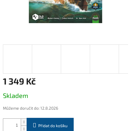
1 349 Kč
Měrná
Skladem
cena:
Můžeme doručit do:
12.8.2026
Přidat do košíku