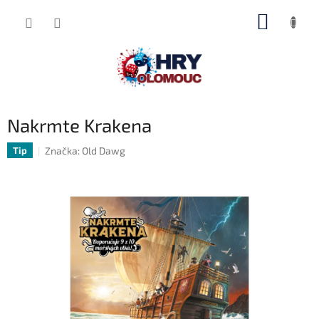
Přejít
NÁKUP
na
obsah
KOŠÍK
Nakrmte Krakena
Značka:
Old Dawg
Tip