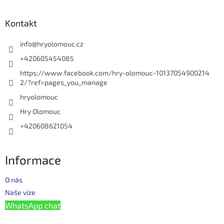
á
p
a
Kontakt
t
í
info
@
hryolomouc.cz
+420605454085
https://www.facebook.com/hry-olomouc-10137054900214
2/?ref=pages_you_manage
hryolomouc
Hry Olomouc
+420608621054
Informace
O nás
Naše vize
WhatsApp chat