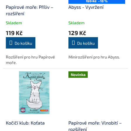
o
159 Kč
–18 %
d
Papírové moře: Příliv –
Abyss - Vyvržení
u
rozšíření
k
Skladem
Skladem
t
119 Kč
129 Kč
ů
Do košíku
Do košíku
Rozšíření pro hru Papírové
Minirozšíření pro hru Abyss.
moře.
Novinka
Kočičí klub: Koťata
Papírové moře: Vlnobití –
rozšíření