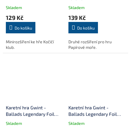
Skladem
Skladem
129 Kč
139 Kč
Do košíku
Do košíku
Minirozšíření ke hře Kočičí
Druhé rozšíření pro hru
klub.
Papírové moře.
Karetní hra Gwint -
Karetní hra Gwint -
Ballads Legendary Foil
Ballads Legendary Foil
Cards - Příšery - česky
Cards - Scoia'Tael - česky
Skladem
Skladem