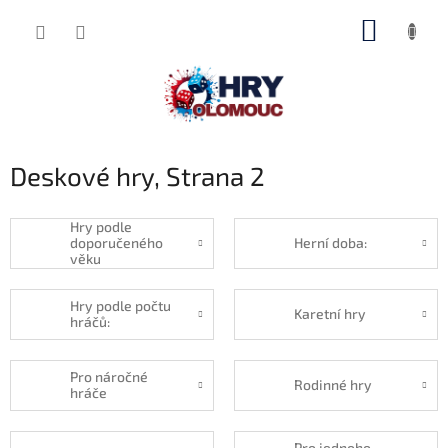
Přejít
NÁKUP
na
obsah
KOŠÍK
Deskové hry
, Strana 2
Hry podle
doporučeného
Herní doba:
věku
Hry podle počtu
Karetní hry
hráčů:
Pro náročné
Rodinné hry
hráče
Pro jednoho