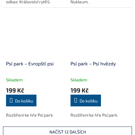
odkaz: Království rytířů
Nukleum.
Psí park – Evropští psi
Psí park – Psí hvězdy
Skladem
Skladem
199 Kč
199 Kč
Do košíku
Do košíku
Rozšíření ke hře Psí park.
Rozšíření ke hře Psí park.
NAČÍST 12 DALŠÍCH