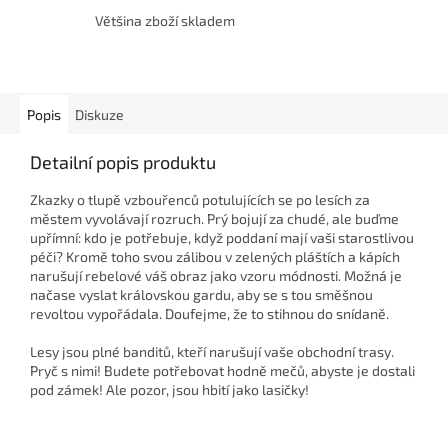
Většina zboží skladem
Popis
Diskuze
Detailní popis produktu
Zkazky o tlupě vzbouřenců potulujících se po lesích za
městem vyvolávají rozruch. Prý bojují za chudé, ale buďme
upřímní: kdo je potřebuje, když poddaní mají vaši starostlivou
péči? Kromě toho svou zálibou v zelených pláštích a kápích
narušují rebelové váš obraz jako vzoru módnosti. Možná je
načase vyslat královskou gardu, aby se s tou směšnou
revoltou vypořádala. Doufejme, že to stihnou do snídaně.
Lesy jsou plné banditů, kteří narušují vaše obchodní trasy.
Pryč s nimi! Budete potřebovat hodně mečů, abyste je dostali
pod zámek! Ale pozor, jsou hbití jako lasičky!