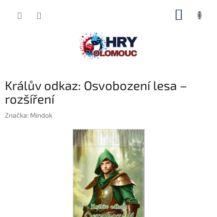
Přejít
NÁKUP
na
obsah
KOŠÍK
Králův odkaz: Osvobození lesa –
rozšíření
Značka:
Mindok