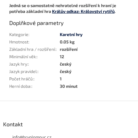
Jedná se o samostatně nehratelné rozšíření k hraní je
potřeba základní hra
Králův odkaz: Království rytířů
.
Doplňkové parametry
Kategorie
:
Karetní hry
Hmotnost
:
0.05 kg
Základní hra / rozšíření:
:
rozšíření
Minimální věk:
:
12
Jazyk hry:
:
český
Jazyk pravidel:
:
český
Počet hráčů:
:
1
Herní doba:
:
30 minut
Z
á
p
a
Kontakt
t
í
info
@
hryolomouc.cz