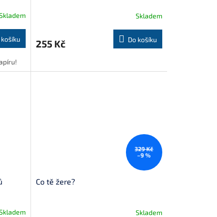
Skladem
Skladem
 košíku
Do košíku
255 Kč
apíru!
329 Kč
–9 %
ů
Co tě žere?
Skladem
Skladem