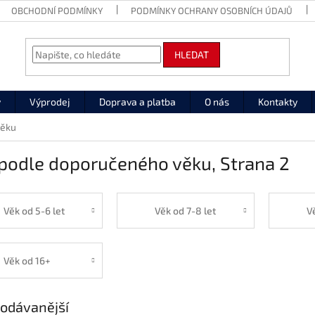
OBCHODNÍ PODMÍNKY
PODMÍNKY OCHRANY OSOBNÍCH ÚDAJŮ
HLEDAT
y
Výprodej
Doprava a platba
O nás
Kontakty
věku
 podle doporučeného věku
, Strana 2
Věk od 5-6 let
Věk od 7-8 let
V
Věk od 16+
odávanější