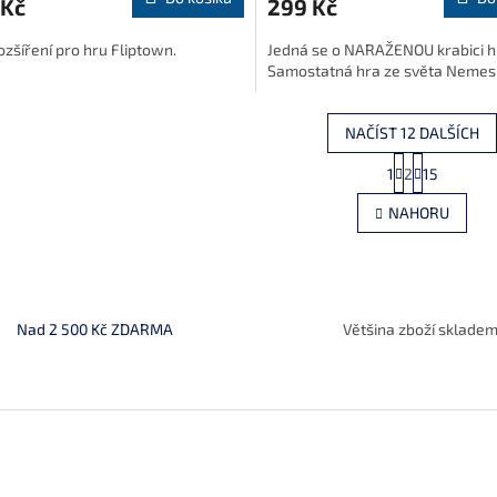
 Kč
299 Kč
ozšíření pro hru Fliptown.
Jedná se o NARAŽENOU krabici h
Samostatná hra ze světa Nemesi
NAČÍST 12 DALŠÍCH
S
1
2
15
O
t
r
v
NAHORU
á
l
n
á
k
d
o
a
v
c
á
í
Nad 2 500 Kč ZDARMA
Většina zboží sklade
n
p
í
r
v
k
y
v
ý