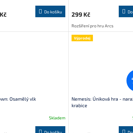
Do košíku
Do
 Kč
299 Kč
Rozšíření pro hru Arcs
Výprodej
own: Osamělý vlk
Nemesis: Úniková hra - nar
krabice
Skladem
Do košíku
Do