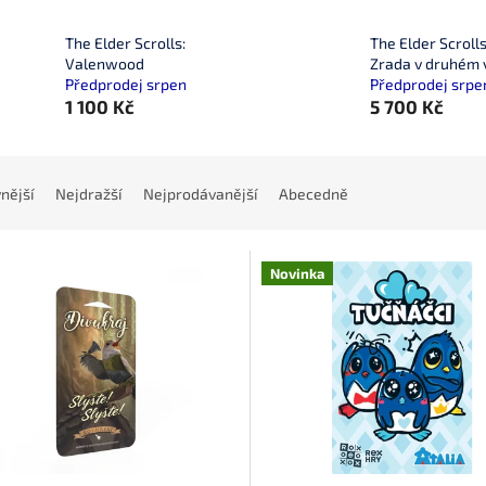
The Elder Scrolls:
The Elder Scrolls
Valenwood
Zrada v druhém 
Předprodej srpen
Předprodej srpe
1 100 Kč
5 700 Kč
nější
Nejdražší
Nejprodávanější
Abecedně
Novinka