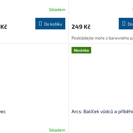
Skladem
Do košíku
Do
 Kč
249 Kč
Poskládejte moře z barevného p
Novinka
vec
Arcs: Balíček vůdců a příběh
Skladem