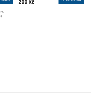
299 Kč
ry.
s.
m