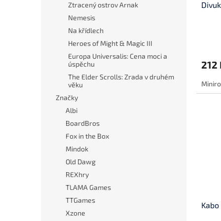
Divuk
Ztracený ostrov Arnak
k
t
Nemesis
ů
Na křídlech
Heroes of Might & Magic III
Europa Universalis: Cena moci a
212 
úspěchu
The Elder Scrolls: Zrada v druhém
Miniro
věku
Značky
Albi
BoardBros
Fox in the Box
Mindok
Old Dawg
REXhry
TLAMA Games
TTGames
Kabo
Xzone