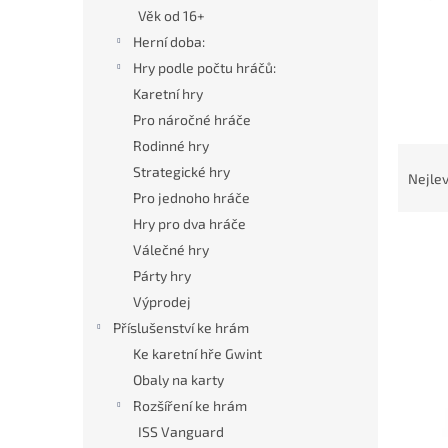
n
Věk od 16+
e
Herní doba:
l
Hry podle počtu hráčů:
Karetní hry
Pro náročné hráče
Rodinné hry
Ř
Strategické hry
a
Nejlev
z
Pro jednoho hráče
e
Hry pro dva hráče
V
n
Válečné hry
ý
í
Párty hry
p
p
Výprodej
i
r
s
o
Příslušenství ke hrám
p
d
Ke karetní hře Gwint
r
u
Obaly na karty
o
k
Rozšíření ke hrám
d
t
ISS Vanguard
u
ů