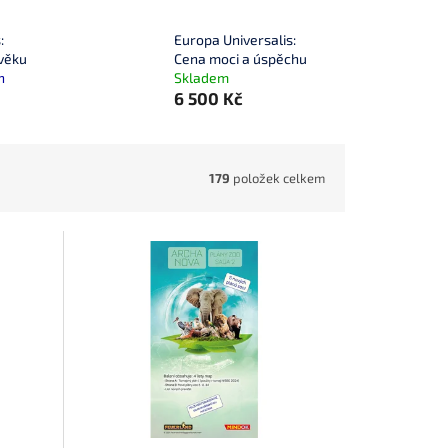
:
Europa Universalis:
věku
Cena moci a úspěchu
n
Skladem
6 500 Kč
179
položek celkem