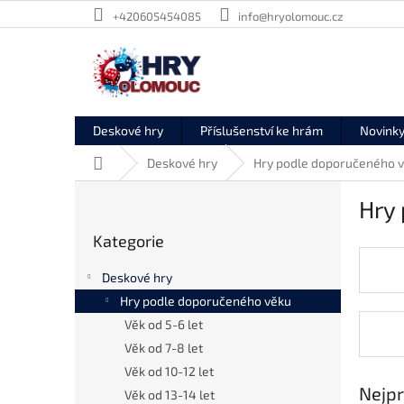
Přejít
+420605454085
info@hryolomouc.cz
na
obsah
Deskové hry
Příslušenství ke hrám
Novink
Domů
Deskové hry
Hry podle doporučeného 
P
Hry
o
Přeskočit
s
Kategorie
kategorie
t
r
Deskové hry
a
Hry podle doporučeného věku
n
Věk od 5-6 let
n
í
Věk od 7-8 let
p
Věk od 10-12 let
a
Nejpr
Věk od 13-14 let