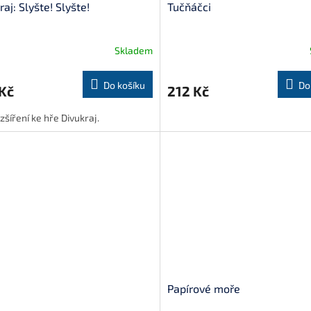
raj: Slyšte! Slyšte!
Tučňáčci
Skladem
Do košíku
Do
Kč
212 Kč
zšíření ke hře Divukraj.
Papírové moře