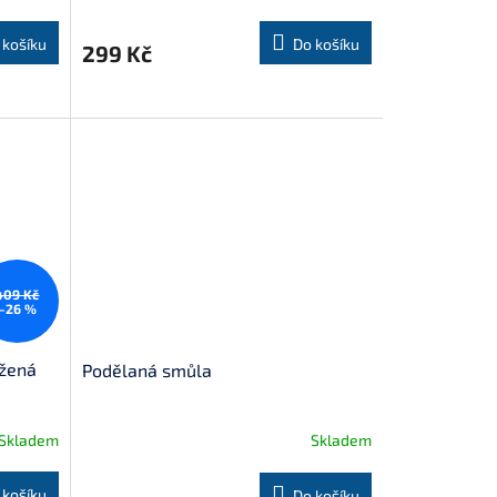
 košíku
Do košíku
299 Kč
409 Kč
–26 %
ažená
Podělaná smůla
Skladem
Skladem
 košíku
Do košíku