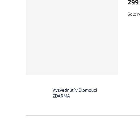
299
Solo r
Vyzvednutí v Olomouci
ZDARMA
Z
á
p
a