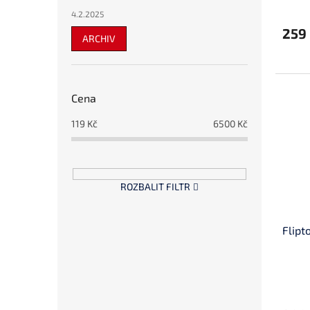
4.2.2025
259
ARCHIV
Cena
119
Kč
6500
Kč
ROZBALIT FILTR
Flipt