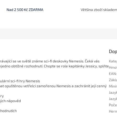
Nad 2 500 Kč ZDARMA
Většina zboží sklade
Dop
ávající se ve světě známe sci-fi deskovky Nemesis. Čeká vás
Kate
edno obtížné rozhodnutí. Chopte se role kapitánky Jessicy, splňte
Hmo
EAN
:
Zákla
ulární sci-fi hry Nemesis
mat opuštěnou vetřelci zamořenou Nemesis a zachránit její cenný
Mini
Jazyk
hry
Jazyk
ných nápověd
Poče
ozhodnutích
Hern