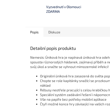
Vyzvednutí v Olomouci
ZDARMA
Popis
Diskuze
Detailní popis produktu
Nemesis: Úniková hra je napínavá úniková hra odehr
spousta různorodých hádanek, zajímavý příběh a nej
svůj úkol a snažte se vyhnout mimozemské infekci!
Originální úniková hra zasazená do světa pop
Chopte se role kapitánky snažící se prozkou
náklad
Rébusy neotřele pracující s celou krabičkou 
Speciální systém zadávání řešení i nápomoc
Vše na papíře bez potřeby mobilní aplikace
Čtyři možné konce hry závisející na vašich r