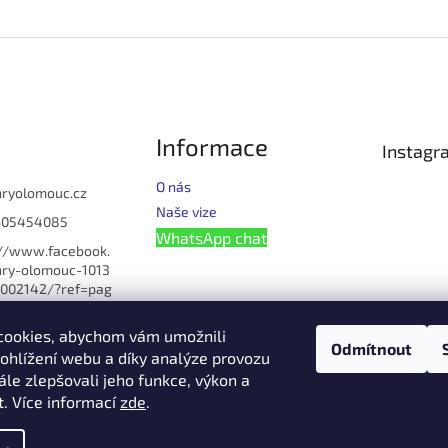
Informace
Instagr
O nás
hryolomouc.cz
Naše vize
605454085
WhatsApp chat
://www.facebook.
ry-olomouc-1013
002142/?ref=pag
u_manage
cookies, abychom vám umožnili
omouc
Odmítnout
ohlížení webu a díky analýze provozu
lomouc
le zlepšovali jeho funkce, výkon a
608621054
t. Více informací
zde
.