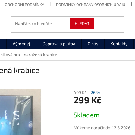
OBCHODNÍ PODMÍNKY
PODMÍNKY OCHRANY OSOBNÍCH ÚDAJŮ
HLEDAT
y
Výprodej
Doprava a platba
O nás
Kontakty
niková hra - naražená krabice
ená krabice
409 Kč
–26 %
299 Kč
Měrná
Skladem
cena:
Můžeme doručit do:
12.8.2026