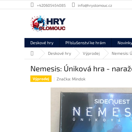
Přejít
+420605454085
info@hryolomouc.cz
na
obsah
Deskové hry
Příslušenství ke hrám
Novink
Domů
Deskové hry
Výprodej
Nemesis: Ú
Nemesis: Úniková hra - naraž
Značka:
Mindok
Výprodej