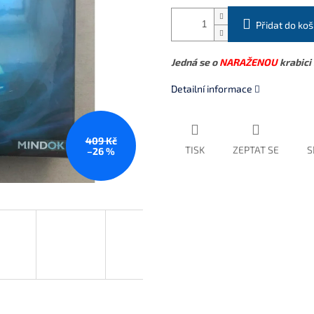
Přidat do koš
Jedná se o
NARAŽENOU
krabici 
Detailní informace
409 Kč
TISK
ZEPTAT SE
S
–26 %