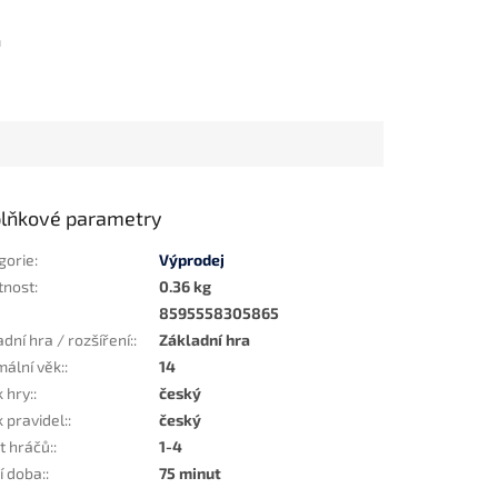
m
lňkové parametry
gorie
:
Výprodej
tnost
:
0.36 kg
8595558305865
dní hra / rozšíření:
:
Základní hra
mální věk:
:
14
 hry:
:
český
 pravidel:
:
český
t hráčů:
:
1-4
í doba:
:
75 minut