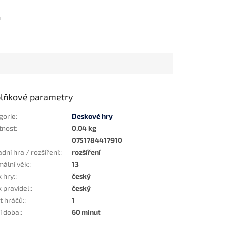
m
lňkové parametry
gorie
:
Deskové hry
tnost
:
0.04 kg
0751784417910
dní hra / rozšíření:
:
rozšíření
mální věk:
:
13
 hry:
:
český
 pravidel:
:
český
t hráčů:
:
1
í doba:
:
60 minut