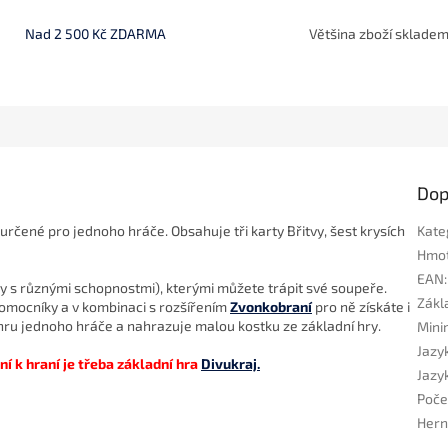
Nad 2 500 Kč ZDARMA
Většina zboží sklade
Dop
určené pro jednoho hráče. Obsahuje tři karty Břitvy, šest krysích
Kate
Hmo
EAN
:
itvy s různými schopnostmi), kterými můžete trápit své soupeře.
Zákla
pomocníky a v kombinaci s rozšířením
Zvonkobraní
pro ně získáte i
 hru jednoho hráče a nahrazuje malou kostku ze základní hry.
Mini
Jazyk
í k hraní je třeba základní hra
Divukraj.
Jazyk
Poče
Hern