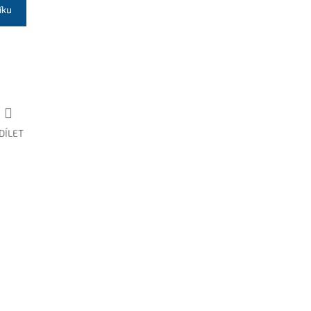
íku
DÍLET