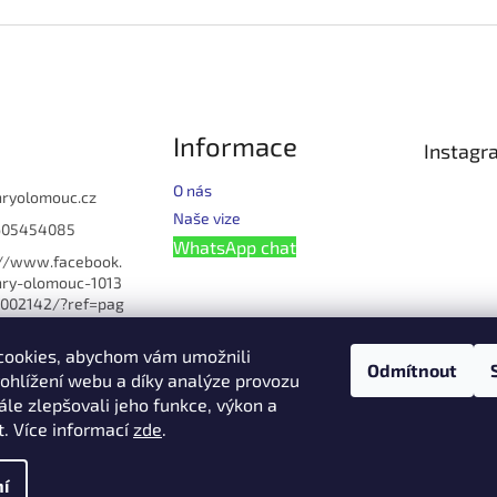
Informace
Instagr
O nás
hryolomouc.cz
Naše vize
605454085
WhatsApp chat
://www.facebook.
ry-olomouc-1013
002142/?ref=pag
u_manage
cookies, abychom vám umožnili
omouc
Odmítnout
ohlížení webu a díky analýze provozu
lomouc
le zlepšovali jeho funkce, výkon a
608621054
t. Více informací
zde
.
í
na.
Upravit nastavení cookies