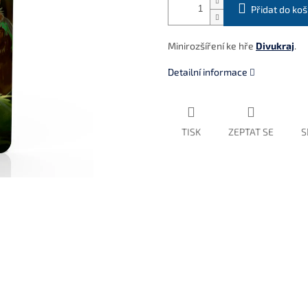
Přidat do koš
Minirozšíření ke hře
Divukraj
.
Detailní informace
TISK
ZEPTAT SE
S