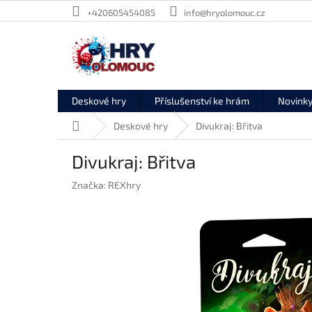
Přejít
+420605454085
info@hryolomouc.cz
na
obsah
Deskové hry
Příslušenství ke hrám
Novink
Domů
Deskové hry
Divukraj: Břitva
Divukraj: Břitva
Značka:
REXhry