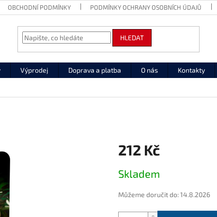
OBCHODNÍ PODMÍNKY
PODMÍNKY OCHRANY OSOBNÍCH ÚDAJŮ
HLEDAT
y
Výprodej
Doprava a platba
O nás
Kontakty
212 Kč
Měrná
Skladem
cena:
Můžeme doručit do:
14.8.2026