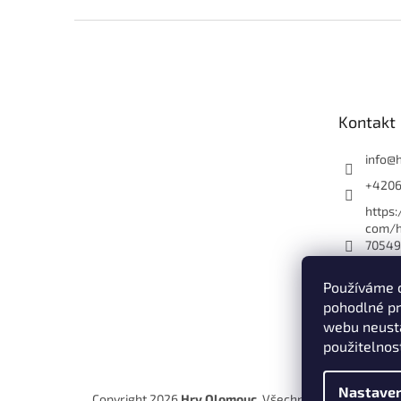
Z
á
p
a
t
Kontakt
í
info
@
+420
https
com/h
70549
es_yo
Používáme 
hryol
pohodlné pr
Hry O
webu neustá
+420
použitelnos
Nastaven
Copyright 2026
Hry Olomouc
. Všechna práva vyhraze