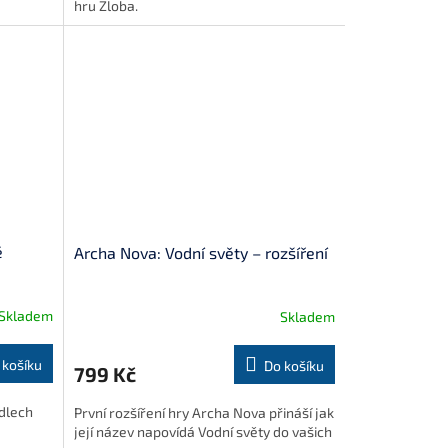
hru Zloba.
é
Archa Nova: Vodní světy – rozšíření
Skladem
Skladem
 košíku
Do košíku
799 Kč
ídlech
První rozšíření hry Archa Nova přináší jak
její název napovídá Vodní světy do vašich