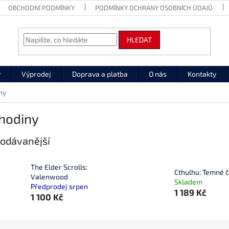
OBCHODNÍ PODMÍNKY
PODMÍNKY OCHRANY OSOBNÍCH ÚDAJŮ
HLEDAT
y
Výprodej
Doprava a platba
O nás
Kontakty
ny
 hodiny
odávanější
The Elder Scrolls:
Cthulhu: Temné 
Valenwood
Skladem
Předprodej srpen
1 189 Kč
1 100 Kč