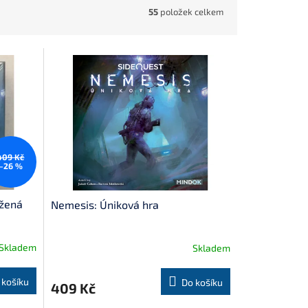
55
položek celkem
409 Kč
–26 %
ažená
Nemesis: Úniková hra
Skladem
Skladem
 košíku
Do košíku
409 Kč