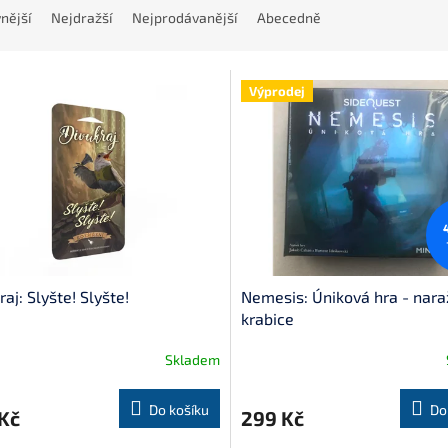
nější
Nejdražší
Nejprodávanější
Abecedně
Výprodej
raj: Slyšte! Slyšte!
Nemesis: Úniková hra - nar
krabice
Skladem
Do košíku
Do
Kč
299 Kč