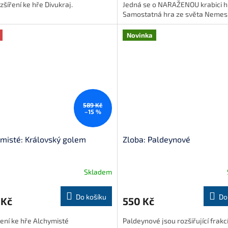
zšíření ke hře Divukraj.
Jedná se o NARAŽENOU krabici h
Samostatná hra ze světa Nemesi
Novinka
589 Kč
–15 %
misté: Královský golem
Zloba: Paldeynové
Skladem
Do košíku
Do
 Kč
550 Kč
ení ke hře Alchymisté
Paldeynové jsou rozšiřující frakc