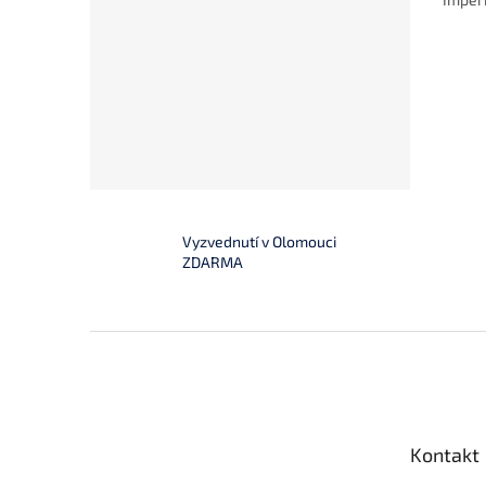
Vyzvednutí v Olomouci
ZDARMA
Z
á
p
a
t
Kontakt
í