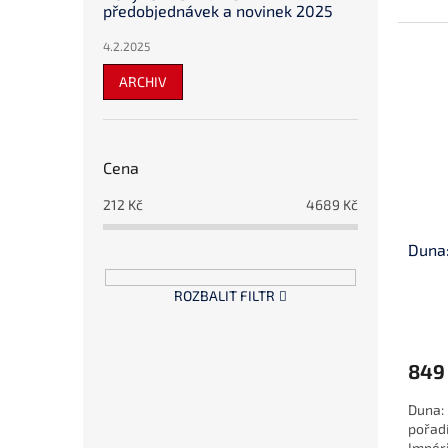
předobjednávek a novinek 2025
4.2.2025
ARCHIV
Cena
212
Kč
4689
Kč
Duna:
ROZBALIT FILTR
849
Duna: 
pořadí
Impér