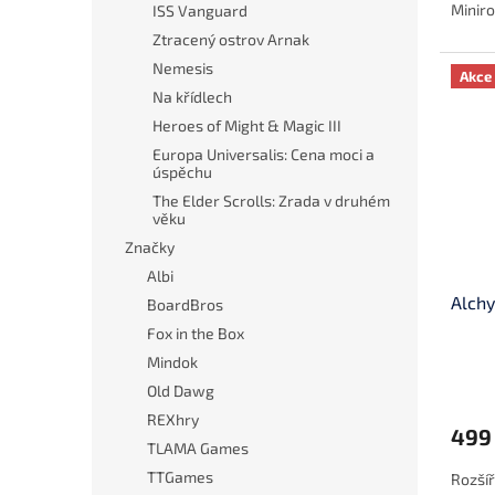
Miniro
ISS Vanguard
Ztracený ostrov Arnak
Nemesis
Akce
Na křídlech
Heroes of Might & Magic III
Europa Universalis: Cena moci a
úspěchu
The Elder Scrolls: Zrada v druhém
věku
Značky
Albi
Alchy
BoardBros
Fox in the Box
Mindok
Old Dawg
REXhry
499
TLAMA Games
TTGames
Rozšíř