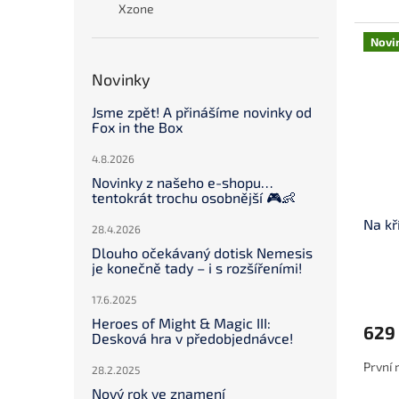
Xzone
Novi
Novinky
Jsme zpět! A přinášíme novinky od
Fox in the Box
4.8.2026
Novinky z našeho e-shopu…
tentokrát trochu osobnější 🎮👶
Na kř
28.4.2026
Dlouho očekávaný dotisk Nemesis
je konečně tady – i s rozšířeními!
17.6.2025
Heroes of Might & Magic III:
629
Desková hra v předobjednávce!
První 
28.2.2025
Nový rok ve znamení