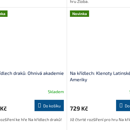
hru Zloba.
nka
Novinka
ídlech draků: Ohnivá akademie
Na křídlech: Klenoty Latinsk
Ameriky
Skladem
Do košíku
Do
 Kč
729 Kč
rozšíření ke hře Na křídlech draků!
Již čtvrté rozšíření pro hru Na kř