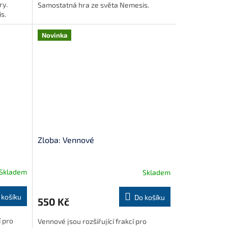
ry.
Samostatná hra ze světa Nemesis.
s.
Novinka
Zloba: Vennové
Skladem
Skladem
 košíku
Do košíku
550 Kč
í pro
Vennové jsou rozšiřující frakcí pro