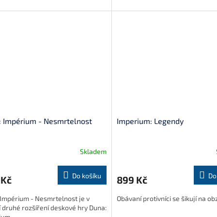
 Impérium - Nesmrtelnost
Imperium: Legendy
Skladem
Do košíku
Do
 Kč
899 Kč
Impérium - Nesmrtelnost je v
Obávaní protivníci se šikují na o
 druhé rozšíření deskové hry Duna:
ium