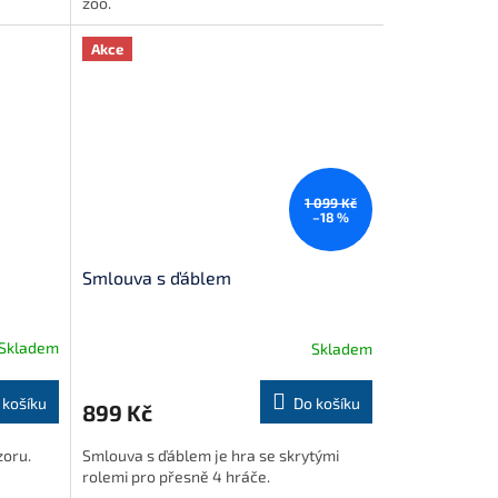
zoo.
Akce
1 099 Kč
–18 %
Smlouva s ďáblem
Skladem
Skladem
 košíku
Do košíku
899 Kč
bzoru.
Smlouva s ďáblem je hra se skrytými
rolemi pro přesně 4 hráče.