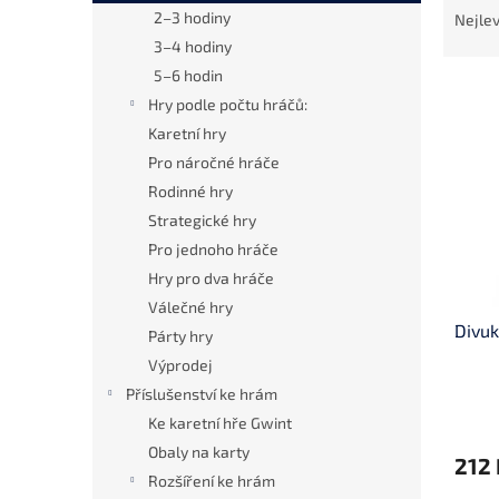
n
a
2–3 hodiny
Nejlev
e
z
3–4 hodiny
l
e
5–6 hodin
V
n
Hry podle počtu hráčů:
ý
í
Karetní hry
p
p
i
r
Pro náročné hráče
s
o
Rodinné hry
p
d
Strategické hry
r
u
Pro jednoho hráče
o
k
Hry pro dva hráče
d
t
u
Válečné hry
ů
Divuk
k
Párty hry
t
Výprodej
ů
Příslušenství ke hrám
Ke karetní hře Gwint
Obaly na karty
212 
Rozšíření ke hrám