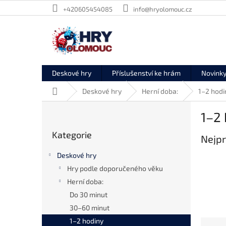
Přejít
+420605454085
info@hryolomouc.cz
na
obsah
Deskové hry
Příslušenství ke hrám
Novink
Domů
Deskové hry
Herní doba:
1–2 hodi
P
1–2
o
Přeskočit
s
Kategorie
kategorie
Nejpr
t
r
Deskové hry
a
Hry podle doporučeného věku
n
Herní doba:
n
í
Do 30 minut
p
30–60 minut
a
1–2 hodiny
Ř