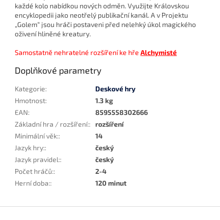
každé kolo nabídkou nových odměn. Využijte Královskou
encyklopedii jako neotřelý publikační kanál. A v Projektu
„Golem“ jsou hráči postaveni před nelehký úkol magického
oživení hliněné kreatury.
Samostatně nehratelné rozšíření ke hře
Alchymisté
Doplňkové parametry
Kategorie
:
Deskové hry
Hmotnost
:
1.3 kg
EAN
:
8595558302666
Základní hra / rozšíření:
:
rozšíření
Minimální věk:
:
14
Jazyk hry:
:
český
Jazyk pravidel:
:
český
Počet hráčů:
:
2-4
Herní doba:
:
120 minut
Z