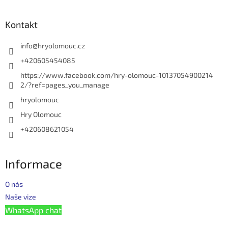
á
p
a
Kontakt
t
í
info
@
hryolomouc.cz
+420605454085
https://www.facebook.com/hry-olomouc-10137054900214
2/?ref=pages_you_manage
hryolomouc
Hry Olomouc
+420608621054
Informace
O nás
Naše vize
WhatsApp chat