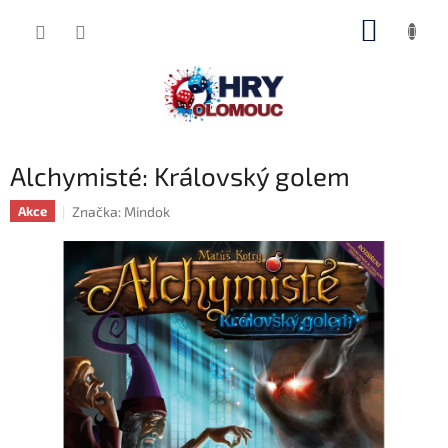
Přejít
NÁKUP
na
obsah
KOŠÍK
Alchymisté: Královský golem
Značka:
Mindok
Akce