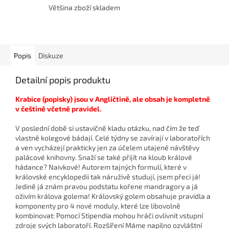
Většina zboží skladem
Popis
Diskuze
Detailní popis produktu
Krabice (popisky) jsou v Angličtině, ale obsah je kompletně
v češtině včetně pravidel.
V poslední době si ustavičně kladu otázku, nad čím že teď
vlastně kolegové bádají. Celé týdny se zavírají v laboratořích
a ven vycházejí prakticky jen za účelem utajené návštěvy
palácové knihovny. Snaží se také přijít na kloub králově
hádance? Naivkové! Autorem tajných formulí, které v
královské encyklopedii tak náruživě studují, jsem přeci já!
Jedině já znám pravou podstatu kořene mandragory a já
oživím králova golema! Královský golem obsahuje pravidla a
komponenty pro 4 nové moduly, které lze libovolně
kombinovat: Pomocí Stipendia mohou hráči ovlivnit vstupní
zdroje svých laboratoří. Rozšíření Máme napilno ozvláštní