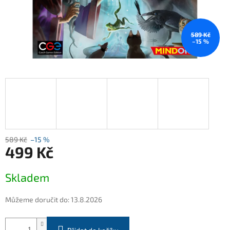
589 Kč
–15 %
589 Kč
–15 %
499 Kč
Měrná
Skladem
cena:
Můžeme doručit do:
13.8.2026