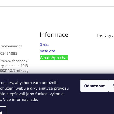
Informace
Instagr
O nás
hryolomouc.cz
Naše vize
605454085
WhatsApp chat
://www.facebook.
ry-olomouc-1013
002142/?ref=pag
u_manage
cookies, abychom vám umožnili
omouc
Odmítnout
ohlížení webu a díky analýze provozu
lomouc
le zlepšovali jeho funkce, výkon a
608621054
t. Více informací
zde
.
í