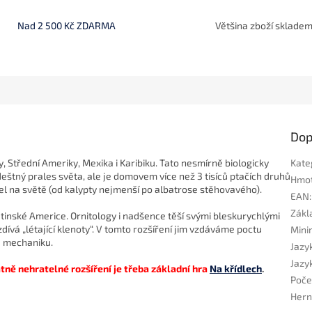
Nad 2 500 Kč ZDARMA
Většina zboží sklade
Dop
y, Střední Ameriky, Mexika i Karibiku. Tato nesmírně biologicky
Kate
eštný prales světa, ale je domovem více než 3 tisíců ptačích druhů
Hmo
el na světě (od kalypty nejmenší po albatrose stěhovavého).
EAN
:
Zákla
 Latinské Americe. Ornitology i nadšence těší svými bleskurychlými
dívá „létající klenoty“. V tomto rozšíření jim vzdáváme poctu
Mini
u mechaniku.
Jazyk
Jazyk
tně nehratelné rozšíření je třeba základní hra
Na křídlech
.
Poče
Hern