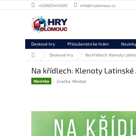
Přejít
+420605454085
info@hryolomouc.cz
na
obsah
Deskové hry
Příslušenství ke hrám
Novink
Domů
Deskové hry
Na křídlech: Klenoty Latin
Na křídlech: Klenoty Latinské
Značka:
Mindok
Novinka