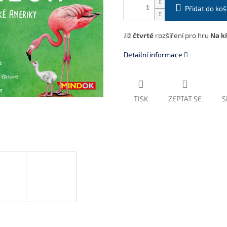
Přidat do koš
Již
čtvrté
rozšíření pro hru
Na k
Detailní informace
TISK
ZEPTAT SE
S