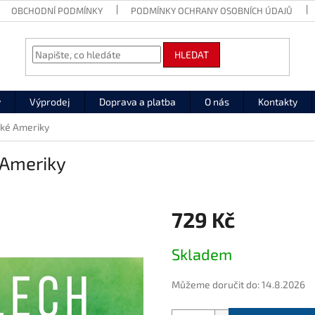
OBCHODNÍ PODMÍNKY
PODMÍNKY OCHRANY OSOBNÍCH ÚDAJŮ
HLEDAT
y
Výprodej
Doprava a platba
O nás
Kontakty
ské Ameriky
 Ameriky
729 Kč
Měrná
Skladem
cena:
Můžeme doručit do:
14.8.2026