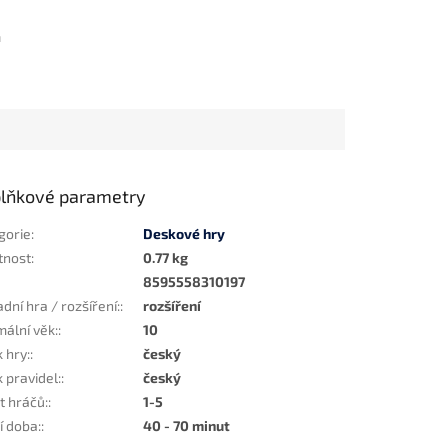
m
lňkové parametry
gorie
:
Deskové hry
tnost
:
0.77 kg
8595558310197
dní hra / rozšíření:
:
rozšíření
mální věk:
:
10
 hry:
:
český
 pravidel:
:
český
t hráčů:
:
1-5
í doba:
:
40 - 70 minut