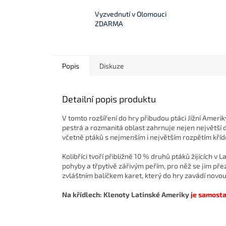
Vyzvednutí v Olomouci
ZDARMA
Popis
Diskuze
Detailní popis produktu
V tomto rozšíření do hry přibudou ptáci Jižní Amerik
pestrá a rozmanitá oblast zahrnuje nejen největší d
včetně ptáků s nejmenším i největším rozpětím kříd
Kolibříci tvoří přibližně 10 % druhů ptáků žijících v
pohyby a třpytivě zářivým peřím, pro něž se jim přez
zvláštním balíčkem karet, který do hry zavádí novo
Na křídlech: Klenoty Latinské Ameriky
je samosta