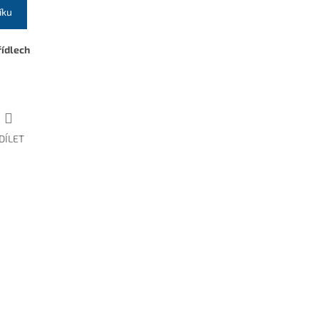
íku
řídlech
DÍLET