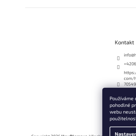
Z
á
p
a
t
Kontakt
í
info
@
+420
https
com/h
70549
es_yo
Používáme 
hryol
pohodlné pr
Hry O
webu neustá
+420
použitelnos
Nastaven