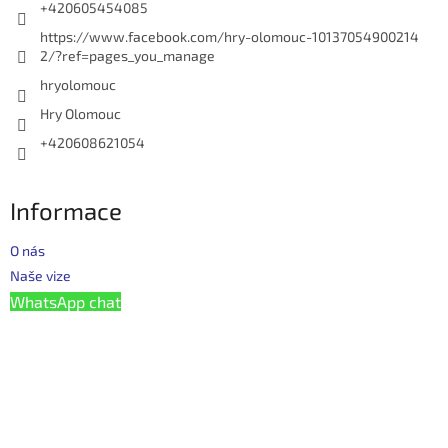
y
+420605454085
v
https://www.facebook.com/hry-olomouc-10137054900214
ý
2/?ref=pages_you_manage
p
i
hryolomouc
s
Hry Olomouc
u
+420608621054
Informace
O nás
Naše vize
WhatsApp chat