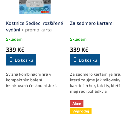
Kostnice Sedlec: rozšířené
Za sedmero kartami
vydání
+ promo karta
Skladem
Skladem
339 Kč
339 Kč
Do košíku
Do košíku
Svižná kombinační hra v
Za sedmero kartami je hra,
kompaktním balení
která zaujme jak milovníky
inspirovaná českou historií.
karetních her, tak i ty, kteří
mají rádi pohádky a
strategické plánování. Hra
nabízí dynamický herní zážitek
Akce
s prvky náhody...
Výprodej