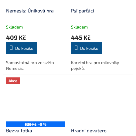
Nemesis: Úniková hra
Psí parťáci
Skladem
Skladem
409 Kč
445 Kč
Do košíku
Do košíku
Samostatná hra ze světa
Karetní hra pro milovníky
Nemesis.
pejsků.
Akce
529 Kč
–9 %
Bezva fotka
Hradní devatero