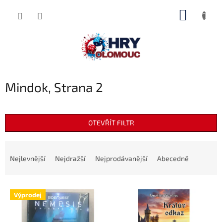
Přejít
NÁKUP
na
obsah
KOŠÍK
Mindok
, Strana 2
OTEVŘÍT FILTR
Ř
a
Nejlevnější
Nejdražší
Nejprodávanější
Abecedně
z
e
V
n
Výprodej
ý
í
p
p