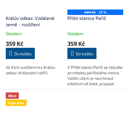
409 Kč
–12 %
Králův odkaz: Vzdálené
Příští stanice Paříž
země - rozšíření
Skladem
Skladem
359 Kč
359 Kč
Do košíku
Do košíku
Již třetí rozšíření hry Králův
V Příští stanici Paříž se stáváte
odkaz: Království rytířů
architekty pařížského metra.
Vaším cílem je navrhnout
efektivní síť linek, propojit
ikonické památky a získat za
svůj projekt co nejvíce bodů....
Akce
Výprodej