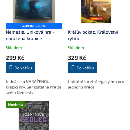
i
r
s
o
p
d
r
u
o
k
409 Kč
–26 %
d
t
Nemesis: Úniková hra -
Králův odkaz: Království
u
ů
naražená krabice
rytířů
k
Skladem
Skladem
t
299 Kč
329 Kč
ů
Do košíku
Do košíku
Jedná se o NARAŽENOU
Unikátní karetní legacy hra pro
krabici hry. Samostatná hra ze
jednoho hráče
světa Nemesis.
Novinka