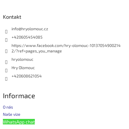
á
a
á
n
c
p
í
í
a
Kontakt
p
t
r
í
info
@
hryolomouc.cz
v
k
+420605454085
y
https://www.facebook.com/hry-olomouc-10137054900214
v
2/?ref=pages_you_manage
ý
p
hryolomouc
i
Hry Olomouc
s
u
+420608621054
Informace
O nás
Naše vize
WhatsApp chat