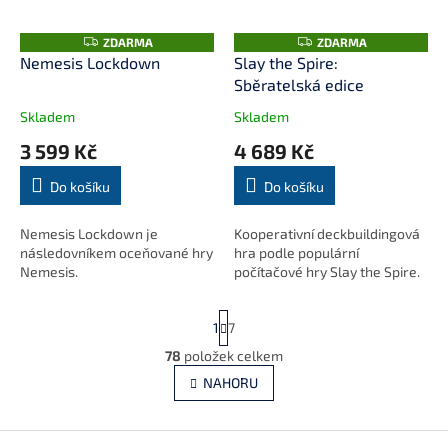
Z
Z
ZDARMA
ZDARMA
D
D
Nemesis Lockdown
Slay the Spire:
A
A
Sběratelská edice
R
R
M
M
A
A
Skladem
Skladem
3 599 Kč
4 689 Kč
Do košíku
Do košíku
Nemesis Lockdown je
Kooperativní deckbuildingová
následovníkem oceňované hry
hra podle populární
Nemesis.
počítačové hry Slay the Spire.
S
1
7
t
r
78
položek celkem
O
á
v
NAHORU
n
l
k
á
o
v
Z
d