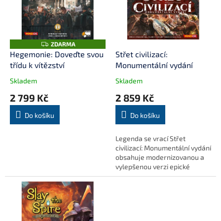
i
r
s
o
p
d
r
u
o
k
Z
ZDARMA
D
d
t
Hegemonie: Doveďte svou
Střet civilizací:
A
u
ů
třídu k vítězství
Monumentální vydání
R
M
k
A
Skladem
Skladem
t
2 799 Kč
2 859 Kč
ů
Do košíku
Do košíku
Legenda se vrací Střet
civilizací: Monumentální vydání
obsahuje modernizovanou a
vylepšenou verzi epické
civilizační hry Clash of
Cultures, jejího
rozšíření Civilizations a...