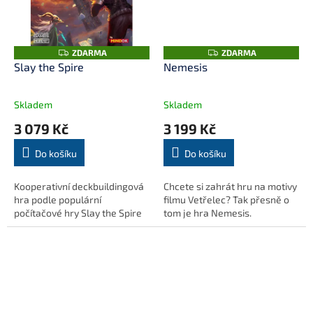
Z
Z
ZDARMA
ZDARMA
D
D
Slay the Spire
Nemesis
A
A
R
R
M
M
A
A
Skladem
Skladem
3 079 Kč
3 199 Kč
Do košíku
Do košíku
Kooperativní deckbuildingová
Chcete si zahrát hru na motivy
hra podle populární
filmu Vetřelec? Tak přesně o
počítačové hry Slay the Spire
tom je hra Nemesis.