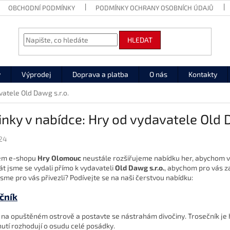
OBCHODNÍ PODMÍNKY
PODMÍNKY OCHRANY OSOBNÍCH ÚDAJŮ
HLEDAT
y
Výprodej
Doprava a platba
O nás
Kontakty
vatele Old Dawg s.r.o.
nky v nabídce: Hry od vydavatele Old D
024
em e-shopu
Hry Olomouc
neustále rozšiřujeme nabídku her, abychom vám
át jsme se vydali přímo k vydavateli
Old Dawg s.r.o.
, abychom pro vás za
jsme pro vás přivezli? Podívejte se na naši čerstvou nabídku:
čník
e na opuštěném ostrově a postavte se nástrahám divočiny. Trosečník je 
utí rozhodují o osudu celé posádky.