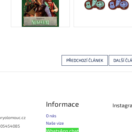
PŘEDCHOZÍ ČLÁNEK
DALŠÍ ČL
Informace
Instagr
O nás
hryolomouc.cz
Naše vize
605454085
WhatsApp chat