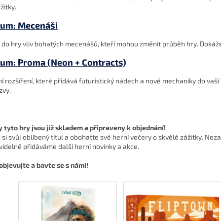
žitky.
um: Mecenáši
 do hry vliv bohatých mecenášů, kteří mohou změnit průběh hry. Dokážete
um: Proma (Neon + Contracts)
í rozšíření, které přidává futuristický nádech a nové mechaniky do vaší 
zvy.
 tyto hry jsou již skladem a připraveny k objednání!
 si svůj oblíbený titul a obohaťte své herní večery o skvělé zážitky. 
videlně přidáváme další herní novinky a akce.
 objevujte a bavte se s námi!