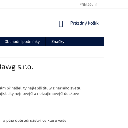
REKLAMAČNÍ FORMULÁŘ
ODSTOUPENÍ OD SMLOUVY
Přihlášení
NÁKUPNÍ
Prázdný košík
KOŠÍK
Obchodní podmínky
Značky
awg s.r.o.
 přinášeli ty nejlepší tituly z herního světa.
jistili ty nejnovější a nejzajímavější deskové
hra plná dobrodružství, ve které vaše