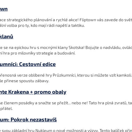
own
ce strategického plánování a rychlé akce! Fliptown vás zavede do svě
ální volba pro ty, kdo mají rádi napětí a taktiku.
 klanů
e se na epickou hru s mocnými klany Skotska! Bojujte o nadvládu, ovládn
í hra pro milovníky strategie a budování.
umníci: Cestovní edice
přenosná verze oblíbené hry Průzkumníci, kterou si můžete vzít kamkol
ale přinese spoustu zábavy.
te Krakena + promo obaly
se členem posádky a snažte se přežít... nebo ne! Tato hra plná zvratů, 
přátel.
um: Pokrok nezastavíš
e svou základní hru Nukleum o nové možnosti a výzvy. Tento balíček přiná