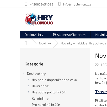
Přejít
+420605454085
info@hryolomouc.cz
na
obsah
Deskové hry
Příslušenství ke hrám
Novink
Domů
Novinky
Novinky v nabídce: Hry od vyda
P
Novi
o
Přeskočit
s
Kategorie
kategorie
22.11.2
t
r
Na naš
Deskové hry
a
Tentokr
Hry podle doporučeného věku
n
hry. Co 
Herní doba:
n
Trose
í
Hry podle počtu hráčů:
p
Karetní hry
Přežijt
a
Pro náročné hráče
rozhodn