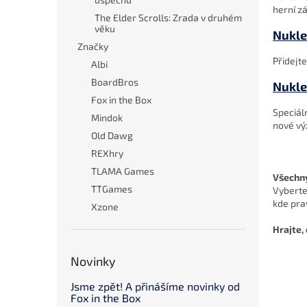
herní zá
The Elder Scrolls: Zrada v druhém
věku
Nukle
Značky
Přidejte
Albi
BoardBros
Nukle
Fox in the Box
Speciáln
Mindok
nové vý
Old Dawg
REXhry
TLAMA Games
Všechny
TTGames
Vyberte
kde pra
Xzone
Hrajte,
Novinky
Jsme zpět! A přinášíme novinky od
Fox in the Box