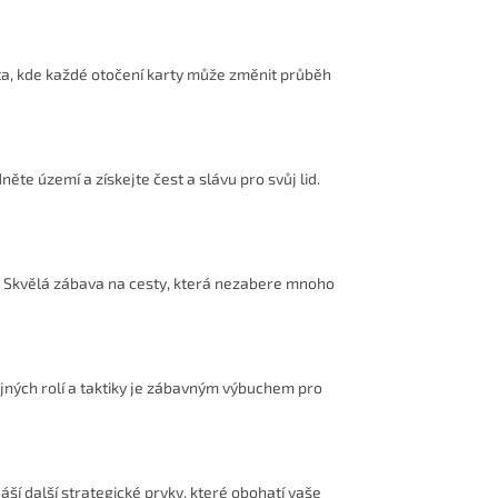
ta, kde každé otočení karty může změnit průběh
ěte území a získejte čest a slávu pro svůj lid.
i. Skvělá zábava na cesty, která nezabere mnoho
tajných rolí a taktiky je zábavným výbuchem pro
ší další strategické prvky, které obohatí vaše