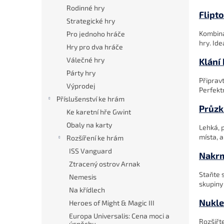
n
Rodinné hry
e
Flipt
Strategické hry
l
Kombina
Pro jednoho hráče
hry. Ide
Hry pro dva hráče
Válečné hry
Klání
Párty hry
Připravt
Výprodej
Perfektn
Příslušenství ke hrám
Průzk
Ke karetní hře Gwint
Obaly na karty
Lehká, 
místa, 
Rozšíření ke hrám
ISS Vanguard
Nakrm
Ztracený ostrov Arnak
Staňte 
Nemesis
skupiny 
Na křídlech
Nukle
Heroes of Might & Magic III
Europa Universalis: Cena moci a
Rozšiřt
úspěchu