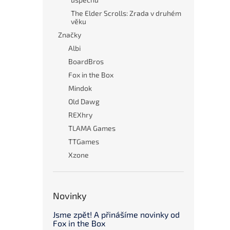
The Elder Scrolls: Zrada v druhém
věku
Značky
Albi
BoardBros
Fox in the Box
Mindok
Old Dawg
REXhry
TLAMA Games
TTGames
Xzone
Novinky
Jsme zpět! A přinášíme novinky od
Fox in the Box