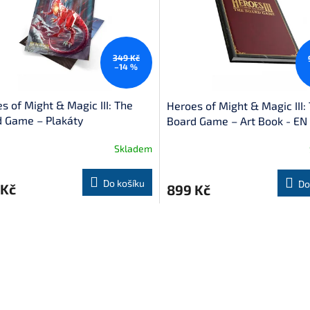
349 Kč
–14 %
s of Might & Magic III: The
Heroes of Might & Magic III:
 Game – Plakáty
Board Game – Art Book - EN
Skladem
Do košíku
Do
 Kč
899 Kč
O
v
l
á
d
a
c