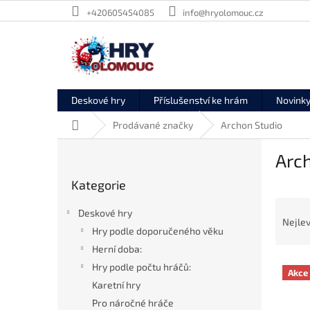
Přejít
+420605454085
info@hryolomouc.cz
na
obsah
Deskové hry
Příslušenství ke hrám
Novink
Domů
Prodávané značky
Archon Studio
P
Arc
o
Přeskočit
s
Kategorie
kategorie
t
Ř
r
Deskové hry
a
a
Nejlev
Hry podle doporučeného věku
z
n
e
Herní doba:
n
V
n
í
Hry podle počtu hráčů:
Akce
ý
í
p
Karetní hry
p
p
a
Pro náročné hráče