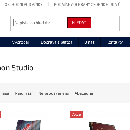
OBCHODNÍ PODMÍNKY
PODMÍNKY OCHRANY OSOBNÍCH ÚDAJŮ
HLEDAT
y
Výprodej
Doprava a platba
O nás
Kontakty
hon Studio
nější
Nejdražší
Nejprodávanější
Abecedně
Akce