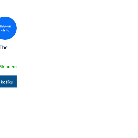
959 Kč
–6 %
 The
Skladem
 košíku