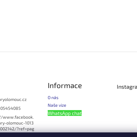
Informace
Instagr
O nás
hryolomouc.cz
Naše vize
605454085
WhatsApp chat
://www.facebook.
ry-olomouc-1013
002142/?ref=pag
u_manage