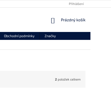
REKLAMAČNÍ FORMULÁŘ
ODSTOUPENÍ OD SMLOUVY
Přihlášení
NÁKUPNÍ
Prázdný košík
KOŠÍK
Obchodní podmínky
Značky
2
položek celkem