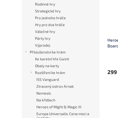
i
r
n
Rodinné hry
s
o
e
Strategické hry
p
d
l
r
u
Pro jednoho hráče
o
k
Hry pro dva hráče
d
t
Válečné hry
u
ů
Párty hry
Heroe
k
Výprodej
Board
t
ů
Příslušenství ke hrám
Ke karetní hře Gwint
Obaly na karty
299
Rozšíření ke hrám
ISS Vanguard
Ztracený ostrov Arnak
Nemesis
Na křídlech
Heroes of Might & Magic III
Europa Universalis: Cena moci a
úspěchu