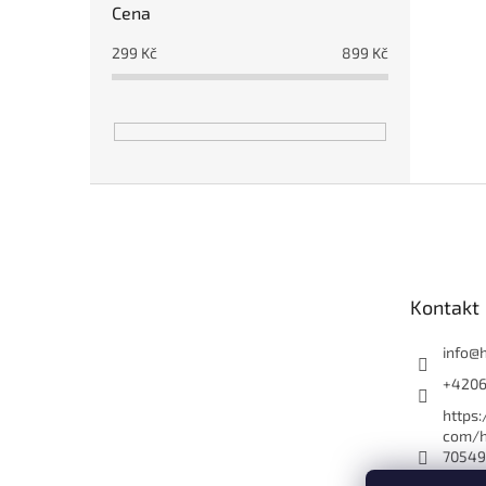
Cena
299
Kč
899
Kč
Z
á
p
a
t
Kontakt
í
info
@
+420
https
com/h
70549
es_yo