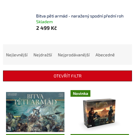
Bitva pěti armád - naražený spodní přední roh
Skladem
2 499 Kč
Ř
a
Nejlevnější
Nejdražší
Nejprodávanější
Abecedně
z
e
n
OTEVŘÍT FILTR
í
p
V
r
Novinka
ý
o
p
d
i
u
s
k
p
t
r
ů