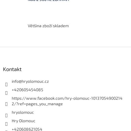
k
y
v
ý
p
Většina zboží skladem
i
s
u
Z
á
p
a
Kontakt
t
í
info
@
hryolomouc.cz
+420605454085
https://www.facebook.com/hry-olomouc-10137054900214
2/?ref=pages_you_manage
hryolomouc
Hry Olomouc
+420608621054