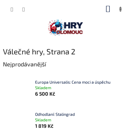
Přejít
NÁKUP
na
obsah
KOŠÍK
Válečné hry
, Strana 2
Nejprodávanější
Europa Universalis: Cena moci a úspěchu
Skladem
6 500 Kč
Odhodlaní: Stalingrad
Skladem
1 819 Kč