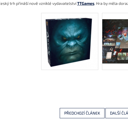
český trh přináší nově vzniklé vydavatelství
TTGames
. Hra by měla dora
PŘEDCHOZÍ ČLÁNEK
DALŠÍ ČL