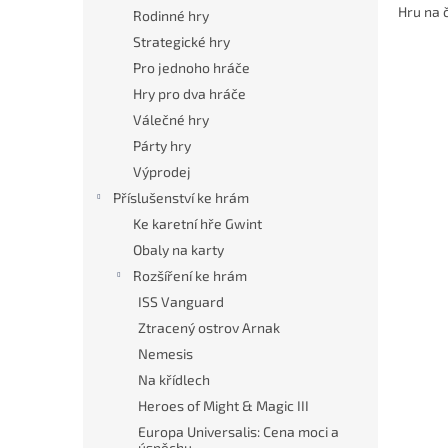
n
Hru na 
Rodinné hry
e
Strategické hry
l
Pro jednoho hráče
Hry pro dva hráče
Válečné hry
Párty hry
Výprodej
Příslušenství ke hrám
Ke karetní hře Gwint
Obaly na karty
Rozšíření ke hrám
ISS Vanguard
Ztracený ostrov Arnak
Nemesis
Na křídlech
Heroes of Might & Magic III
Europa Universalis: Cena moci a
úspěchu