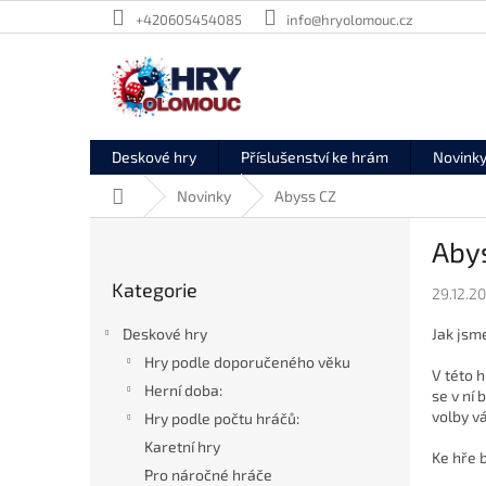
Přejít
+420605454085
info@hryolomouc.cz
na
obsah
Deskové hry
Příslušenství ke hrám
Novink
Domů
Novinky
Abyss CZ
P
Aby
o
Přeskočit
s
Kategorie
kategorie
29.12.2
t
r
Jak jsm
Deskové hry
a
Hry podle doporučeného věku
n
V této 
Herní doba:
n
se v ní 
volby vá
í
Hry podle počtu hráčů:
p
Karetní hry
Ke hře 
a
Pro náročné hráče