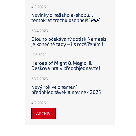
4.8.2026
Novinky z našeho e-shopu…
tentokrát trochu osobnější 🎮👶
28.4.2026
Dlouho očekávaný dotisk Nemesis
je konečně tady – i s rozšířeními!
17.6.2025
Heroes of Might & Magic III:
Desková hra v předobjednávce!
28.2.2025
Nový rok ve znamení
předobjednávek a novinek 2025
4.2.2025
ARCHIV
Z
á