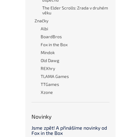
The Elder Scrolls: Zrada v druhém
věku
Značky
Albi
BoardBros
Fox in the Box
Mindok
Old Dawg
REXhry
TLAMA Games
TTGames
Xzone
Novinky
Jsme zpět! A přinášíme novinky od
Fox in the Box