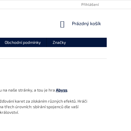
REKLAMAČNÍ FORMULÁŘ
ODSTOUPENÍ OD SMLOUVY
Přihlášení
NÁKUPNÍ
Prázdný košík
KOŠÍK
Obchodní podmínky
Značky
u na naše stránky, a tou je hra
Abyss
.
žďování karet za získáním různých efektů. Hráči
na třech úrovních: sbírání spojenců dle vaší
království.