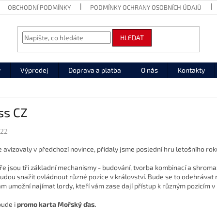
OBCHODNÍ PODMÍNKY
PODMÍNKY OCHRANY OSOBNÍCH ÚDAJŮ
HLEDAT
y
Výprodej
Doprava a platba
O nás
Kontakty
ss CZ
022
e avizovaly v předchozí novince, přidaly jsme poslední hru letošního rok
hře jsou tři základní mechanismy - budování, tvorba kombinací a shroma
budou snažit ovládnout různé pozice v království. Bude se to odehrávat 
m umožní najímat lordy, kteří vám zase dají přístup k různým pozicím v 
bude i
promo karta
Mořský ďas.