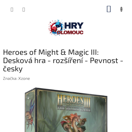
Přejít
NÁKUP
na
obsah
KOŠÍK
Heroes of Might & Magic III:
Desková hra - rozšíření - Pevnost -
česky
Značka:
Xzone