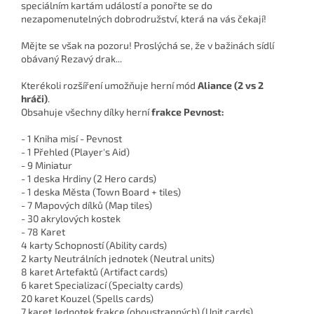
speciálním kartám událostí a ponořte se do
nezapomenutelných dobrodružství, která na vás čekají!
Mějte se však na pozoru! Proslýchá se, že v bažinách sídlí
obávaný Rezavý drak...
Kterékoli rozšíření umožňuje herní mód
Aliance (2 vs 2
hráči)
.
Obsahuje všechny dílky herní
frakce Pevnost:
- 1 Kniha misí - Pevnost
- 1 Přehled (Player's Aid)
- 9 Miniatur
- 1 deska Hrdiny (2 Hero cards)
- 1 deska Města (Town Board + tiles)
- 7 Mapových dílků (Map tiles)
- 30 akrylových kostek
- 78 Karet
4 karty Schopností (Ability cards)
2 karty Neutrálních jednotek (Neutral units)
8 karet Artefaktů (Artifact cards)
6 karet Specializací (Specialty cards)
20 karet Kouzel (Spells cards)
7 karet Jednotek frakce (oboustranných) (Unit cards)