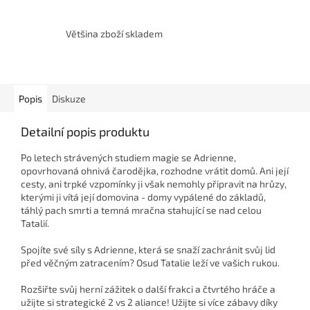
Většina zboží skladem
Popis
Diskuze
Detailní popis produktu
Po letech strávených studiem magie se Adrienne,
opovrhovaná ohnivá čarodějka, rozhodne vrátit domů. Ani její
cesty, ani trpké vzpomínky ji však nemohly připravit na hrůzy,
kterými ji vítá její domovina - domy vypálené do základů,
táhlý pach smrti a temná mračna stahující se nad celou
Tatalií.
Spojíte své síly s Adrienne, která se snaží zachránit svůj lid
před věčným zatracením? Osud Tatalie leží ve vašich rukou.
Rozšiřte svůj herní zážitek o další frakci a čtvrtého hráče a
užijte si strategické 2 vs 2 aliance! Užijte si více zábavy díky