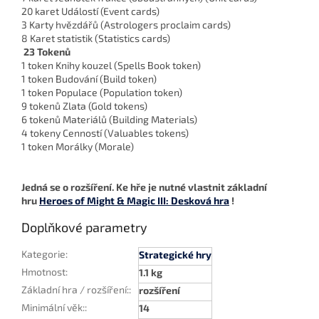
20 karet Událostí (Event cards)
3 Karty hvězdářů (Astrologers proclaim cards)
8 Karet statistik (Statistics cards)
23 Tokenů
1 token Knihy kouzel (Spells Book token)
1 token Budování (Build token)
1 token Populace (Population token)
9 tokenů Zlata (Gold tokens)
6 tokenů Materiálů (Building Materials)
4 tokeny Cenností (Valuables tokens)
1 token Morálky (Morale)
Jedná se o rozšíření. Ke hře je nutné vlastnit základní
hru
Heroes of Might & Magic III: Desková hra
!
Doplňkové parametry
Kategorie
:
Strategické hry
Hmotnost
:
1.1 kg
Základní hra / rozšíření:
:
rozšíření
Minimální věk:
:
14