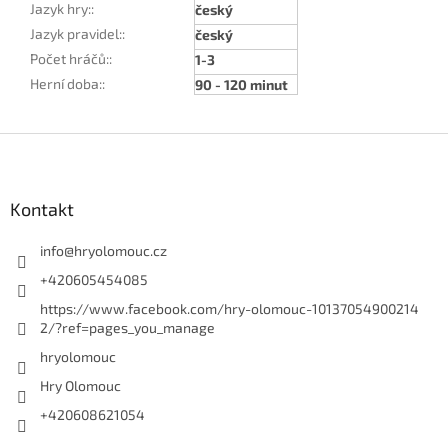
Jazyk hry:
:
český
Jazyk pravidel:
:
český
Počet hráčů:
:
1-3
Herní doba:
:
90 - 120 minut
Z
á
p
a
Kontakt
t
í
info
@
hryolomouc.cz
+420605454085
https://www.facebook.com/hry-olomouc-10137054900214
2/?ref=pages_you_manage
hryolomouc
Hry Olomouc
+420608621054