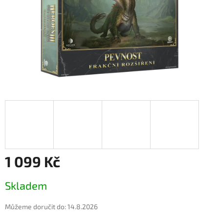
1 099 Kč
Měrná
Skladem
cena:
Můžeme doručit do:
14.8.2026