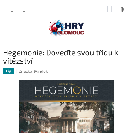
Přejít
NÁKUP
na
obsah
KOŠÍK
Hegemonie: Doveďte svou třídu k
vítězství
Značka:
Mindok
Tip