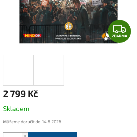
Z
ZDARMA
D
A
R
M
A
2 799 Kč
Měrná
Skladem
cena:
Můžeme doručit do:
14.8.2026