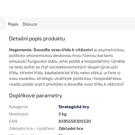
Popis
Diskuze
Detailní popis produktu
Hegemonie: Doveďte svou třídu k vítězství
je asymetrickou,
politicko-ekonomickou deskovou hrou řízenou kartami,
simulující fungování státu, jeho politik a hospodářství. Ujměte
se tedy jedné ze čtyř socioekonomických skupin (pracující
třídy, střední třídy, kapitalistické třídy nebo státu), určete si
svou osobitou strategii, utvářejte politickou i hospodářskou
realitu podle svých představ a doveďte svou třídu k vítězství!
Doplňkové parametry
Kategorie
:
Strategické hry
Hmotnost
:
3 kg
EAN
:
8595558305520
Základní hra / rozšíření:
:
Základní hra