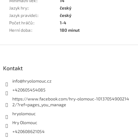
Minimální věk:
:
14
Jazyk hry:
:
český
Jazyk pravidel:
:
český
Počet hráčů:
:
1-4
Herní doba:
:
180 minut
Z
á
p
a
Kontakt
t
í
info
@
hryolomouc.cz
+420605454085
https://www.facebook.com/hry-olomouc-10137054900214
2/?ref=pages_you_manage
hryolomouc
Hry Olomouc
+420608621054