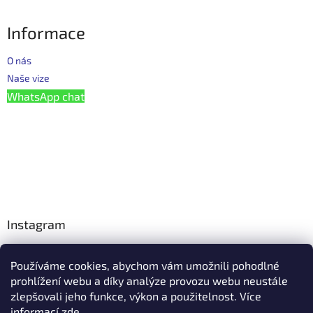
Informace
O nás
Naše vize
WhatsApp chat
Instagram
Používáme cookies, abychom vám umožnili pohodlné
Facebook
prohlížení webu a díky analýze provozu webu neustále
zlepšovali jeho funkce, výkon a použitelnost. Více
informací
zde
.