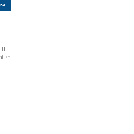
íku
DÍLET