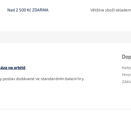
Nad 2 500 Kč ZDARMA
Většina zboží sklade
Dop
áza na orbitě
.
Kate
Hmo
y postav dodávané ve standardním balení hry.
Zákla