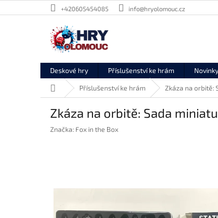
Přejít
+420605454085
info@hryolomouc.cz
na
obsah
Deskové hry
Příslušenství ke hrám
Novink
Domů
Příslušenství ke hrám
Zkáza na orbitě: 
Zkáza na orbitě: Sada miniatu
Značka:
Fox in the Box