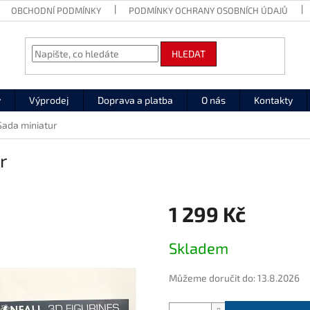
OBCHODNÍ PODMÍNKY
PODMÍNKY OCHRANY OSOBNÍCH ÚDAJŮ
HLEDAT
y
Výprodej
Doprava a platba
O nás
Kontakty
Sada miniatur
r
1 299 Kč
Měrná
Skladem
cena:
Můžeme doručit do:
13.8.2026