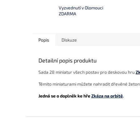
Vyzvednutí v Olomouci
ZDARMA
Popis
Diskuze
Detailní popis produktu
Sada 28 miniatur všech postav pro deskovou hru
Zk
Těmito miniaturami můžete nahradit dřevěné žeton
Jedná se o doplněk ke hře
Zkáza na orbitě
.
Z
á
p