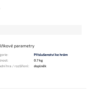
m
lňkové parametry
gorie
:
Příslušenství ke hrám
tnost
:
0.7 kg
dní hra / rozšíření:
:
doplněk