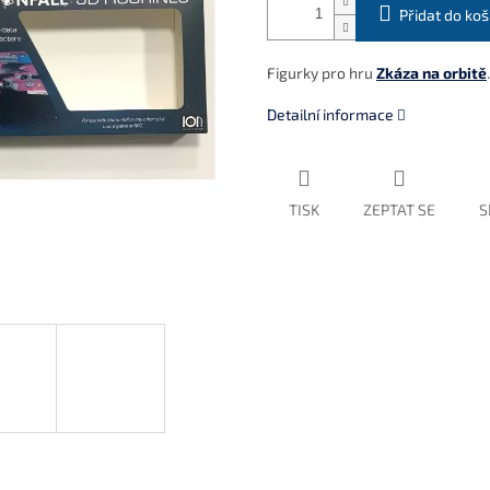
Přidat do koš
Figurky pro hru
Zkáza na orbitě
.
Detailní informace
TISK
ZEPTAT SE
S