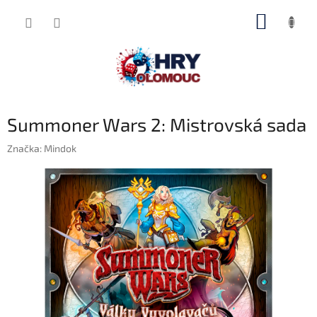
Přejít
NÁKUP
na
obsah
KOŠÍK
Summoner Wars 2: Mistrovská sada
Značka:
Mindok