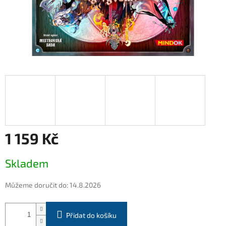
1 159 Kč
Měrná
Skladem
cena:
Můžeme doručit do:
14.8.2026
Přidat do košíku