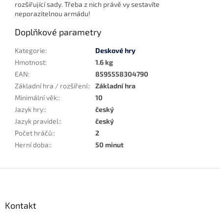
rozšiřující sady. Třeba z nich právě vy sestavíte
neporazitelnou armádu!
Doplňkové parametry
Kategorie
:
Deskové hry
Hmotnost
:
1.6 kg
EAN
:
8595558304790
Základní hra / rozšíření:
:
Základní hra
Minimální věk:
:
10
Jazyk hry:
:
český
Jazyk pravidel:
:
český
Počet hráčů:
:
2
Herní doba:
:
50 minut
Z
á
p
a
Kontakt
t