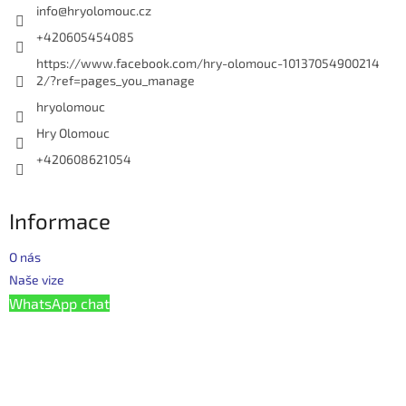
í
info
@
hryolomouc.cz
+420605454085
https://www.facebook.com/hry-olomouc-10137054900214
2/?ref=pages_you_manage
hryolomouc
Hry Olomouc
+420608621054
Informace
O nás
Naše vize
WhatsApp chat