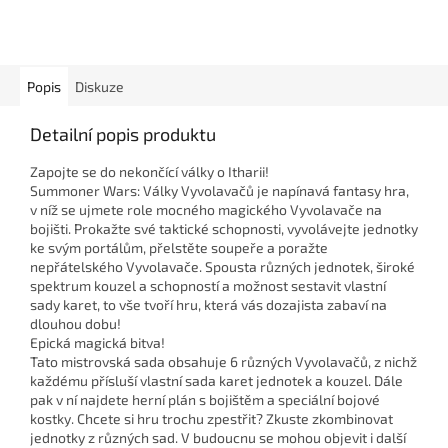
Popis
Diskuze
Detailní popis produktu
Zapojte se do nekončící války o Itharii!
Summoner Wars: Války Vyvolavačů je napínavá fantasy hra,
v níž se ujmete role mocného magického Vyvolavače na
bojišti. Prokažte své taktické schopnosti, vyvolávejte jednotky
ke svým portálům, přelstěte soupeře a poražte
nepřátelského Vyvolavače. Spousta různých jednotek, široké
spektrum kouzel a schopností a možnost sestavit vlastní
sady karet, to vše tvoří hru, která vás dozajista zabaví na
dlouhou dobu!
Epická magická bitva!
Tato mistrovská sada obsahuje 6 různých Vyvolavačů, z nichž
každému přísluší vlastní sada karet jednotek a kouzel. Dále
pak v ní najdete herní plán s bojištěm a speciální bojové
kostky. Chcete si hru trochu zpestřit? Zkuste zkombinovat
jednotky z různých sad. V budoucnu se mohou objevit i další