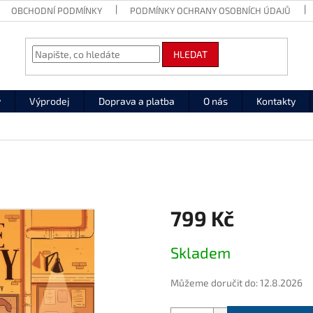
OBCHODNÍ PODMÍNKY
PODMÍNKY OCHRANY OSOBNÍCH ÚDAJŮ
HLEDAT
y
Výprodej
Doprava a platba
O nás
Kontakty
799 Kč
Měrná
Skladem
cena:
Můžeme doručit do:
12.8.2026