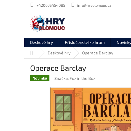
Přejít
+420605454085
info@hryolomouc.cz
na
obsah
Deskové hry
Příslušenství ke hrám
Novink
Domů
Deskové hry
Operace Barclay
Operace Barclay
Značka:
Fox in the Box
Novinka