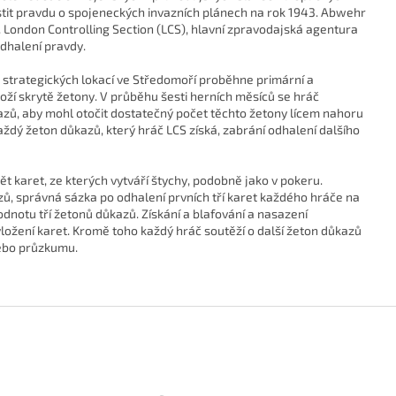
istit pravdu o spojeneckých invazních plánech na rok 1943. Abwehr
ště. London Controlling Section (LCS), hlavní zpravodajská agentura
dhalení pravdy.
ti strategických lokací ve Středomoří proběhne primární a
loží skrytě žetony. V průběhu šesti herních měsíců se hráč
zů, aby mohl otočit dostatečný počet těchto žetony lícem nahoru
aždý žeton důkazů, který hráč LCS získá, zabrání odhalení dalšího
pět karet, ze kterých vytváří štychy, podobně jako v pokeru.
zů, správná sázka po odhalení prvních tří karet každého hráče na
odnotu tří žetonů důkazů. Získání a blafování a nasazení
vyložení karet. Kromě toho každý hráč soutěží o další žeton důkazů
nebo průzkumu.