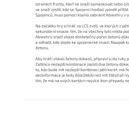
stranách fronty, kteří se snaží zamaskovat nebo zj
se snaží zjistit, kde se Spojenci hodlají vylodit pří
Spojenců, musí pomocí klamů zabránit Abwehru v o
Na začátku hry si hráč za LCS zvolí, ve kterých z pě
sekundární invaze, tím, že na všechny tyto místa po
Abwehru snaží získat dostatečný počet žetonů důka
a odhalit, kde dojde ke spojenecké invazi. Naopak k
žetonu.
Aby hráči získali žetony důkazů, připraví si do ruky 
Zatímco nejlepší kombinace zajistí dva žetony důka
to, kdo bude mít nejlepší kombinaci pěti karet, má h
dezinformace je tedy důležitější než mít štěstí při 
tím, že má na svých kartách nejvíce ikon přepadu 
Z
á
p
a
t