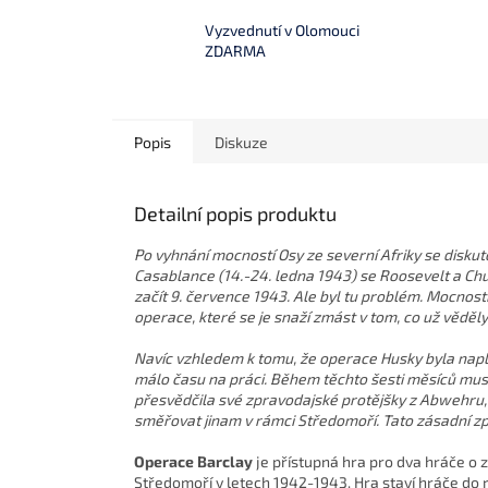
Vyzvednutí v Olomouci
ZDARMA
Popis
Diskuze
Detailní popis produktu
Po vyhnání mocností Osy ze severní Afriky se diskuto
Casablance (14.-24. ledna 1943) se Roosevelt a Churc
začít 9. července 1943. Ale byl tu problém. Mocnosti 
operace, které se je snaží zmást v tom, co už věděly
Navíc vzhledem k tomu, že operace Husky byla naplá
málo času na práci. Během těchto šesti měsíců mus
přesvědčila své zpravodajské protějšky z Abwehru,
směřovat jinam v rámci Středomoří. Tato zásadní z
Operace Barclay
je přístupná hra pro dva hráče o 
Středomoří v letech 1942-1943. Hra staví hráče do