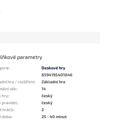
m
lňkové parametry
gorie
:
Deskové hry
8594195401046
dní hra / rozšíření:
:
Základní hra
mální věk:
:
14
 hry:
:
český
 pravidel:
:
český
t hráčů:
:
2
í doba:
:
25 - 40 minut