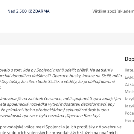
Nad 2 500 Kč ZDARMA
Většina zboží sklade
Dop
valo o tom, kde by Spojenci mohli udeřit příště. Na setkání v
Kate
hill dohodli na dalším cíli. Operace Husky, invaze na Sicílii, měla
EAN
:
Osy tušily, že cílem bude Sicílie, a věděly, že probíhají klamné
Zákla
.
Mini
nována již na začátek července, měli spojenečtí zpravodajci jen
Jazyk
ela spojenecká rozvědka vytvořit dostatek dezinformací, aby
Jazyk
 že primární útok a předpokládaný sekundární útok budou
Poče
pravodajská operace byla nazvána „Operace Barclay“.
Hern
zpravodajské válce mezi Spojenci a jejich protějšky z Abwehru ve
 role vedoucích vojenských zpravodajských služeb na opačných