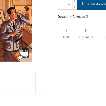
Přidat do koš
Detailní informace
TISK
ZEPTAT SE
S