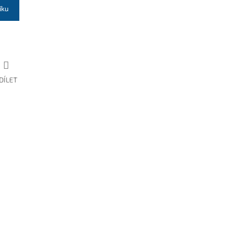
íku
DÍLET