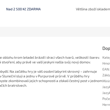
Nad 2 500 Kč ZDARMA
Většina zboží sklade
Dop
e oblohu krom letadel brázdí i draci všech tvarů, velikostí i barev.
Kate
á stvoření, aby právě ve vaší jeskyni našla svůj nový domov.
Hmo
EAN
:
ydlí. Na začátku hry je váš osobní labyrint skrovný – zahrnuje
Zákla
 Sluneční sluji a jednu v Purpurové průrvě. V průběhu hry
byste zkombinovali jejich schopnosti a získali čestný post v jednom
Mini
čích bratrstvech.
Jazyk
Jazyk
Poče
Hern