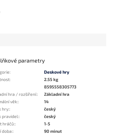
m
lňkové parametry
gorie
:
Deskové hry
tnost
:
2.55 kg
8595558305773
dní hra / rozšíření:
:
Základní hra
mální věk:
:
14
 hry:
:
český
 pravidel:
:
český
t hráčů:
:
1-5
í doba:
:
90 minut