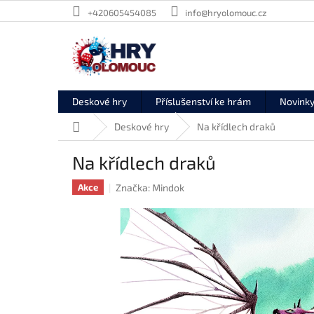
Přejít
+420605454085
info@hryolomouc.cz
na
obsah
Deskové hry
Příslušenství ke hrám
Novink
Domů
Deskové hry
Na křídlech draků
Na křídlech draků
Značka:
Mindok
Akce