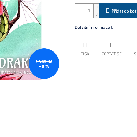
Přidat do koš
Detailní informace
TISK
ZEPTAT SE
S
1 489 Kč
–8 %