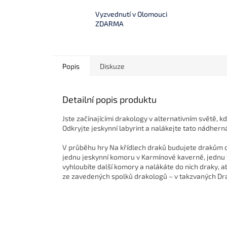
Vyzvednutí v Olomouci
ZDARMA
Popis
Diskuze
Detailní popis produktu
Jste začínajícími drakology v alternativním světě, kd
Odkryjte jeskynní labyrint a nalákejte tato nádhern
V průběhu hry Na křídlech draků budujete drakům ob
jednu jeskynní komoru v Karmínové kaverně, jednu v
vyhloubíte další komory a nalákáte do nich draky, a
ze zavedených spolků drakologů – v takzvaných Dra