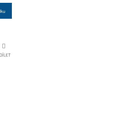
íku
DÍLET