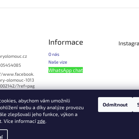
Informace
Instagr
O nás
hryolomouc.cz
Naše vize
605454085
WhatsApp chat
://www.facebook.
ry-olomouc-1013
002142/?ref=pag
u_manage
cookies, abychom vám umožnili
omouc
Odmítnout
ohlížení webu a díky analýze provozu
lomouc
le zlepšovali jeho funkce, výkon a
608621054
t. Více informací
zde
.
í