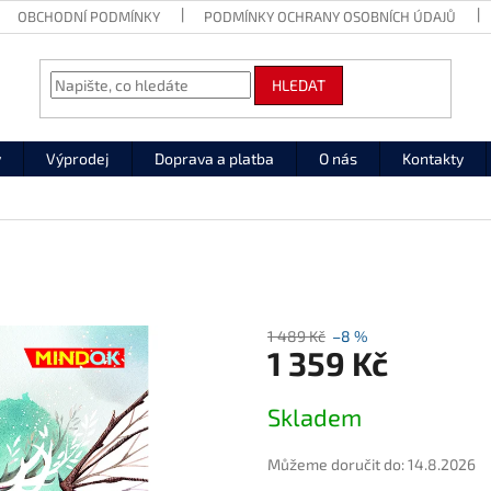
OBCHODNÍ PODMÍNKY
PODMÍNKY OCHRANY OSOBNÍCH ÚDAJŮ
HLEDAT
y
Výprodej
Doprava a platba
O nás
Kontakty
1 489 Kč
–8 %
1 359 Kč
Měrná
Skladem
cena:
Můžeme doručit do:
14.8.2026