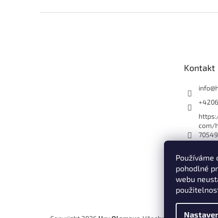
Z
á
p
a
t
Kontakt
í
info
@
+420
https
com/h
70549
es_yo
Používáme 
hryol
pohodlné pr
Hry O
webu neustá
+420
použitelnos
Nastaven