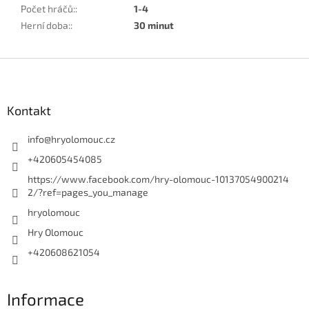
Počet hráčů:
:
1-4
Herní doba:
:
30 minut
Z
á
p
a
Kontakt
t
í
info
@
hryolomouc.cz
+420605454085
https://www.facebook.com/hry-olomouc-10137054900214
2/?ref=pages_you_manage
hryolomouc
Hry Olomouc
+420608621054
Informace