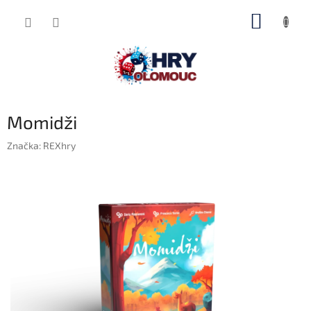
Přejít
NÁKUP
na
obsah
KOŠÍK
Momidži
Značka:
REXhry