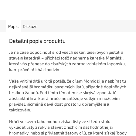
Popis
Diskuze
Detailní popis produktu
Je na čase odpočinout si od všech seker, laserových pistolí a
stavění katedrál – přichází totiž nádherná karetka
Momidži
,
která vás přenese do císařských zahrad v dalekém Japonsku,
kam právě přichází podzim.
Vaše vnitřní dítě určitě potěší, že cílem Momidži je nasbírat tu
nejkrásnější hromádku barevných listů, případně doplněných
hrstkou žaludů. Pod tímto tématem se skrývá v podstatě
abstraktní hra, která hráče nezatěžuje velkým množstvím
pravidel, nicméně dává dost prostoru k přemýšlení a
taktizování.
Hráči ve svém tahu mohou získat listy ze středu stolu,
vykládat listy z ruky a stavět z nich čím dál hodnotnější
hromádky, nebo si přivlastnit žetony cílů, za které získají body