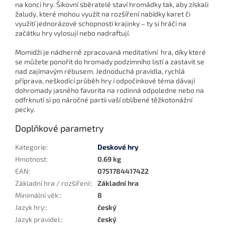
na konci hry. Šikovní sběratelé staví hromádky tak, aby získali
žaludy, které mohou využít na rozšíření nabídky karet či
využití jednorázové schopnosti krajinky – ty si hráči na
začátku hry vylosují nebo nadraftují.
Momidži je nádherně zpracovaná meditativní hra, díky které
se můžete ponořit do hromady podzimního listí a zastavit se
nad zajímavým rébusem. Jednoduchá pravidla, rychlá
příprava, neškodící průběh hry i odpočinkové téma dávají
dohromady jasného favorita na rodinná odpoledne nebo na
odfrknutí si po náročné partii vaší oblíbené těžkotonážní
pecky.
Doplňkové parametry
Kategorie
:
Deskové hry
Hmotnost
:
0.69 kg
EAN
:
0751784417422
Základní hra / rozšíření:
:
Základní hra
Minimální věk:
:
8
Jazyk hry:
:
český
Jazyk pravidel:
:
český