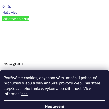
O nás
Naše vize
WhatsApp chat
Instagram
Používáme cookies, abychom vám umožnili pohodlné
Facebook
prohlížení webu a díky analýze provozu webu neustále
zlepšovali jeho funkce, výkon a použitelnost. Více
informací
zde
.
Vytvořil Shoptet
Nastavení