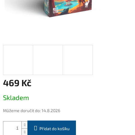
469 Kč
Měrná
Skladem
cena:
Můžeme doručit do:
14.8.2026
Přidat do košíku