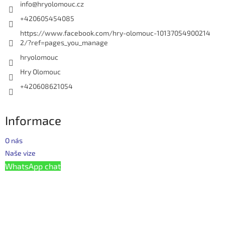
í
info
@
hryolomouc.cz
+420605454085
https://www.facebook.com/hry-olomouc-10137054900214
2/?ref=pages_you_manage
hryolomouc
Hry Olomouc
+420608621054
Informace
O nás
Naše vize
WhatsApp chat