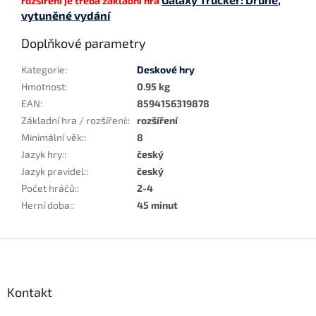
rozšíření je třeba základní hra
vytuněné vydání
Doplňkové parametry
Kategorie
:
Deskové hry
Hmotnost
:
0.95 kg
EAN
:
8594156319878
Základní hra / rozšíření:
:
rozšíření
Minimální věk:
:
8
Jazyk hry:
:
český
Jazyk pravidel:
:
český
Počet hráčů:
:
2-4
Herní doba:
:
45 minut
Z
á
p
a
Kontakt
t