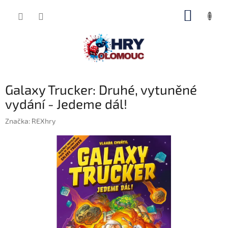
Přejít
NÁKUP
na
obsah
KOŠÍK
Galaxy Trucker: Druhé, vytuněné
vydání - Jedeme dál!
Značka:
REXhry