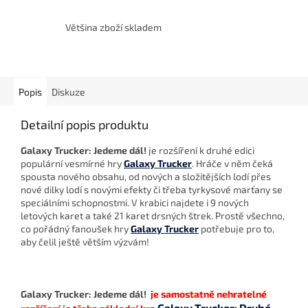
Většina zboží skladem
Popis
Diskuze
Detailní popis produktu
Galaxy Trucker: Jedeme dál!
je rozšíření k druhé edici
populární vesmírné hry
Galaxy Trucker
. Hráče v něm čeká
spousta nového obsahu, od nových a složitějších lodí přes
nové dilky lodí s novými efekty či třeba tyrkysové marťany se
speciálními schopnostmi. V krabici najdete i 9 nových
letových karet a také 21 karet drsných štrek. Prostě všechno,
co pořádný fanoušek hry
Galaxy Trucker
potřebuje pro to,
aby čelil ještě větším výzvám!
Galaxy Trucker: Jedeme dál!
je samostatně nehratelné
Galaxy Trucker: Druhé,