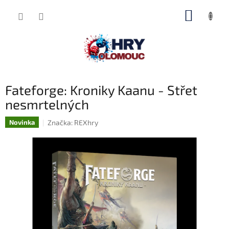
Přejít
NÁKUP
na
obsah
KOŠÍK
Fateforge: Kroniky Kaanu - Střet
nesmrtelných
Značka:
REXhry
Novinka