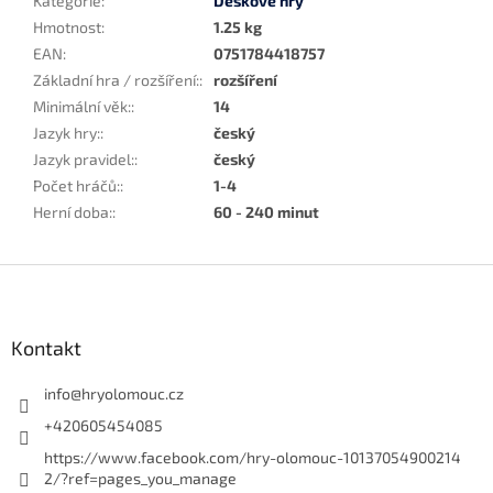
Kategorie
:
Deskové hry
Hmotnost
:
1.25 kg
EAN
:
0751784418757
Základní hra / rozšíření:
:
rozšíření
Minimální věk:
:
14
Jazyk hry:
:
český
Jazyk pravidel:
:
český
Počet hráčů:
:
1-4
Herní doba:
:
60 - 240 minut
Z
á
p
a
Kontakt
t
í
info
@
hryolomouc.cz
+420605454085
https://www.facebook.com/hry-olomouc-10137054900214
2/?ref=pages_you_manage