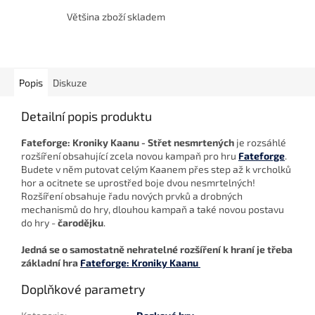
Většina zboží skladem
Popis
Diskuze
Detailní popis produktu
Fateforge: Kroniky Kaanu - Střet nesmrtených
je rozsáhlé
rozšíření obsahující zcela novou kampaň pro hru
Fateforge
.
Budete v něm putovat celým Kaanem přes step až k vrcholků
hor a ocitnete se uprostřed boje dvou nesmrtelných!
Rozšíření obsahuje řadu nových prvků a drobných
mechanismů do hry, dlouhou kampaň a také novou postavu
do hry -
čarodějku
.
Jedná se o samostatně nehratelné rozšíření k hraní je třeba
základní hra
Fateforge: Kroniky Kaanu
Doplňkové parametry