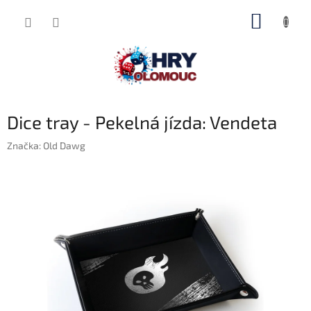
Přejít
NÁKUP
na
obsah
KOŠÍK
Dice tray - Pekelná jízda: Vendeta
Značka:
Old Dawg