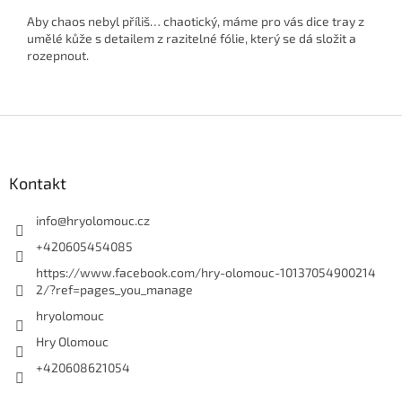
Aby chaos nebyl příliš… chaotický, máme pro vás dice tray z
umělé kůže s detailem z razitelné fólie, který se dá složit a
rozepnout.
Z
á
p
a
Kontakt
t
í
info
@
hryolomouc.cz
+420605454085
https://www.facebook.com/hry-olomouc-10137054900214
2/?ref=pages_you_manage
hryolomouc
Hry Olomouc
+420608621054