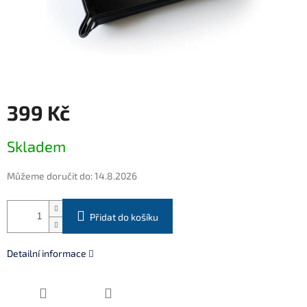
399 Kč
Měrná
Skladem
cena:
Můžeme doručit do:
14.8.2026
Přidat do košíku
Detailní informace