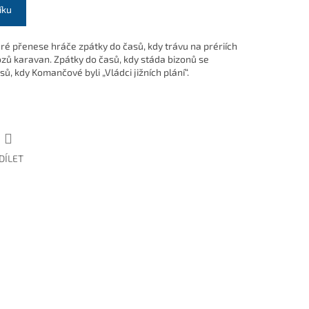
íku
eré přenese hráče zpátky do časů, kdy trávu na prériích
ozů karavan. Zpátky do časů, kdy stáda bizonů se
sů, kdy Komančové byli „Vládci jižních plání“.
DÍLET