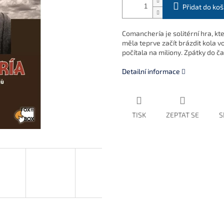
Přidat do koš
Comanchería je solitérní hra, kt
měla teprve začít brázdit kola v
počítala na miliony. Zpátky do ča
Detailní informace
TISK
ZEPTAT SE
S