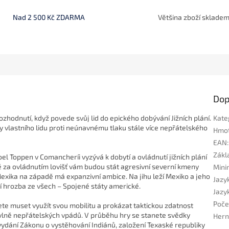
Nad 2 500 Kč ZDARMA
Většina zboží sklade
Dop
zhodnutí, když povede svůj lid do epického dobývání Jižních plání.
Kate
y vlastního lidu proti neúnavnému tlaku stále více nepřátelského
Hmo
EAN
:
Zákla
l Toppen v Comancheríi vyzývá k dobytí a ovládnutí jižních plání
 za ovládnutím lovišť vám budou stát agresivní severní kmeny
Mini
exika na západě má expanzivní ambice. Na jihu leží Mexiko a jeho
Jazyk
ší hrozba ze všech – Spojené státy americké.
Jazyk
Poče
dete muset využít svou mobilitu a prokázat taktickou zdatnost
cí vlně nepřátelských vpádů. V průběhu hry se stanete svědky
Hern
 vydání Zákonu o vystěhování Indiánů, založení Texaské republiky