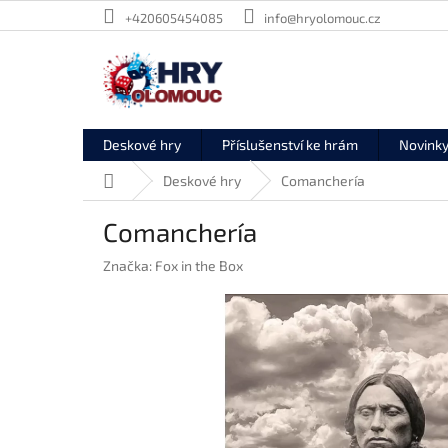
Přejít
+420605454085
info@hryolomouc.cz
na
obsah
Deskové hry
Příslušenství ke hrám
Novink
Domů
Deskové hry
Comanchería
Comanchería
Značka:
Fox in the Box