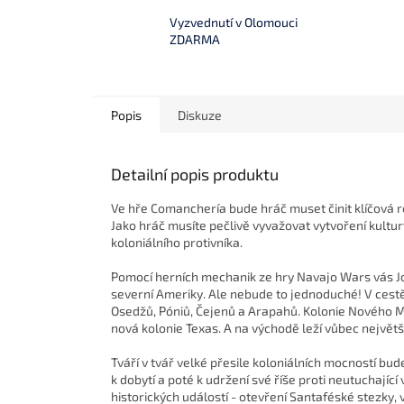
Vyzvednutí v Olomouci
ZDARMA
Popis
Diskuze
Detailní popis produktu
Ve hře Comanchería bude hráč muset činit klíčová ro
Jako hráč musíte pečlivě vyvažovat vytvoření kultur
koloniálního protivníka.
Pomocí herních mechanik ze hry Navajo Wars vás Joe
severní Ameriky. Ale nebude to jednoduché! V cestě
Osedžů, Póniů, Čejenů a Arapahů. Kolonie Nového M
nová kolonie Texas. A na východě leží vůbec největ
Tváří v tvář velké přesile koloniálních mocností bu
k dobytí a poté k udržení své říše proti neutuchají
historických událostí - otevření Santaféské stezky,