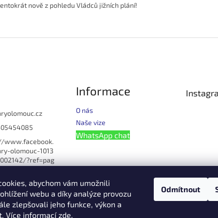
entokrát nově z pohledu Vládců jižních plání!
Informace
Instagr
O nás
hryolomouc.cz
Naše vize
605454085
WhatsApp chat
://www.facebook.
ry-olomouc-1013
002142/?ref=pag
u_manage
cookies, abychom vám umožnili
omouc
Odmítnout
ohlížení webu a díky analýze provozu
lomouc
le zlepšovali jeho funkce, výkon a
608621054
t. Více informací
zde
.