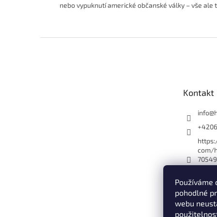
nebo vypuknutí americké občanské války – vše ale t
Z
á
p
a
t
Kontakt
í
info
@
+420
https
com/h
70549
es_yo
Používáme 
hryol
pohodlné pr
Hry O
webu neustá
+420
použitelnos