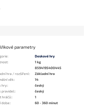
m
lňkové parametry
gorie
:
Deskové hry
tnost
:
1 kg
8594195400445
dní hra / rozšíření:
:
Základní hra
mální věk:
:
14
 hry:
:
český
 pravidel:
:
český
t hráčů:
:
1
í doba:
:
60 - 360 minut