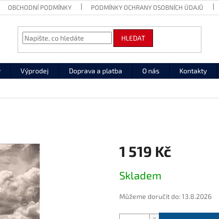
OBCHODNÍ PODMÍNKY
PODMÍNKY OCHRANY OSOBNÍCH ÚDAJŮ
HLEDAT
y
Výprodej
Doprava a platba
O nás
Kontakty
1 519 Kč
Měrná
Skladem
cena:
Můžeme doručit do:
13.8.2026