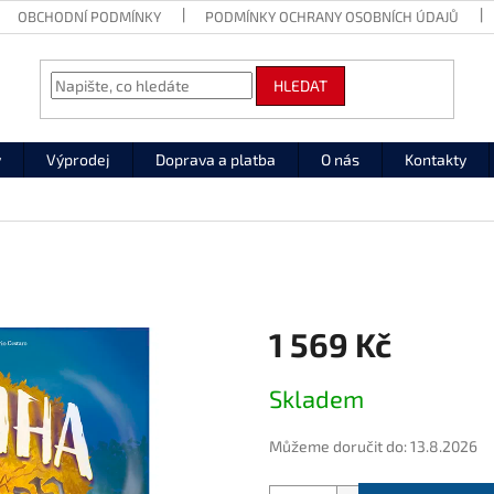
OBCHODNÍ PODMÍNKY
PODMÍNKY OCHRANY OSOBNÍCH ÚDAJŮ
HLEDAT
y
Výprodej
Doprava a platba
O nás
Kontakty
1 569 Kč
Měrná
Skladem
cena:
Můžeme doručit do:
13.8.2026