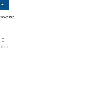
íku
ěhová hra.
DÍLET