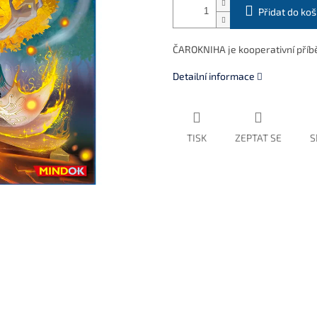
Přidat do koš
ČAROKNIHA je kooperativní příb
Detailní informace
TISK
ZEPTAT SE
S