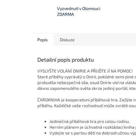
Vyzvednutí v Olomouci
ZDARMA
Popis
Diskuze
Detailní popis produktu
VYSLYŠTE VOLÁNÍ ONIRIE A PŘIJĎTE JÍ NA POMOC!
Staré příběhy vyprávějí o Onirii, poklidné zemi plné
probudila nebezpečná síla, osud Onirie visí na vlás
dávno zapomenutého světa skrze jediný portál, kte
ČAROKNIHA je kooperativní příběhová hra. Zažijte n
příběhu. Každičké vaše rozhodnutí může zvrátit osu
Jedinečná příběhová hra pro celou rodinu.
Herním plánem je úchvatná rozkládací kniha 
Vydejte se s partou dětí na dobrodružnou vý