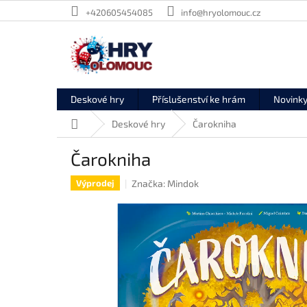
Přejít
+420605454085
info@hryolomouc.cz
na
obsah
Deskové hry
Příslušenství ke hrám
Novink
Domů
Deskové hry
Čarokniha
Čarokniha
Značka:
Mindok
Výprodej