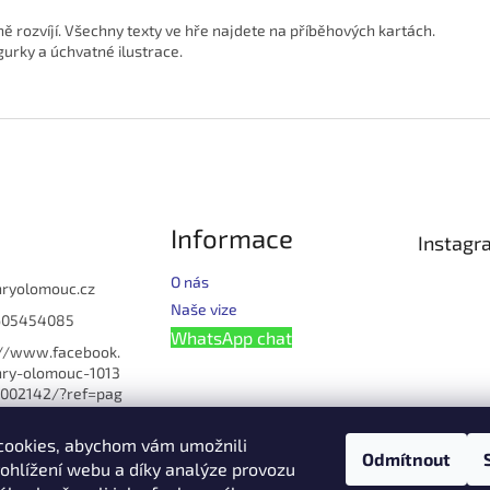
pně rozvíjí. Všechny texty ve hře najdete na příběhových kartách.
gurky a úchvatné ilustrace.
Informace
Instagr
O nás
hryolomouc.cz
Naše vize
605454085
WhatsApp chat
://www.facebook.
ry-olomouc-1013
002142/?ref=pag
u_manage
cookies, abychom vám umožnili
omouc
Odmítnout
ohlížení webu a díky analýze provozu
lomouc