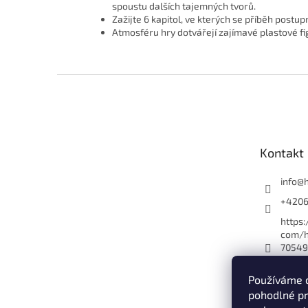
spoustu dalších tajemných tvorů.
Zažijte 6 kapitol, ve kterých se příběh postu
Atmosféru hry dotvářejí zajímavé plastové fi
Z
á
p
a
t
Kontakt
í
info
@
+420
https
com/h
70549
es_yo
Používáme 
hryol
pohodlné pr
Hry O