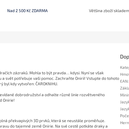
Nad 2 500 Kč ZDARMA
Většina zboží sklade
Dop
Kate
 dračích zázraků. Mohla to být pravda… kdysi. Nyní se však
Hmo
ku a svět potřebuje vaši pomoc. Zachraňte Onirii! Vstupte do tohoto
EAN
:
rý byl kdy vytvořen: ČAROKNIHU.
Zákla
evídané dobrodružství a odhalte různé linie rozvětveného
Mini
d Onirie!
Jazyk
Jazyk
Poče
plná překvapivých 3D prvků, která se neustále proměňuje.
Hern
pravu do tajemné země Onirie. Na své cestě potkáte draky a