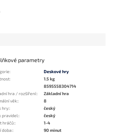
m
lňkové parametry
gorie
:
Deskové hry
tnost
:
1.5 kg
8595558304714
dní hra / rozšíření:
:
Základní hra
mální věk:
:
8
 hry:
:
český
 pravidel:
:
český
t hráčů:
:
1-4
í doba:
:
90 minut