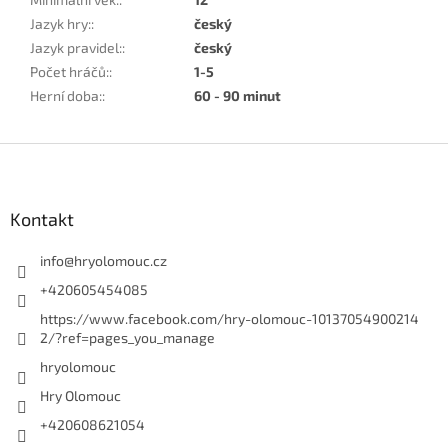
Jazyk hry:
:
český
Jazyk pravidel:
:
český
Počet hráčů:
:
1-5
Herní doba:
:
60 - 90 minut
Z
á
p
a
Kontakt
t
í
info
@
hryolomouc.cz
+420605454085
https://www.facebook.com/hry-olomouc-10137054900214
2/?ref=pages_you_manage
hryolomouc
Hry Olomouc
+420608621054