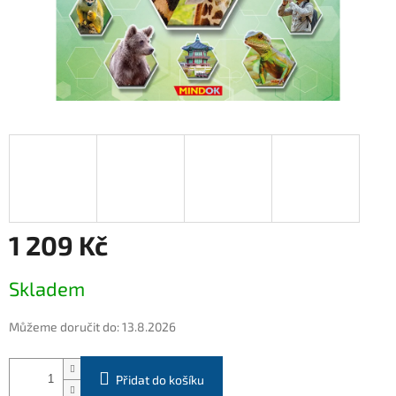
1 209 Kč
Měrná
Skladem
cena:
Můžeme doručit do:
13.8.2026
Přidat do košíku