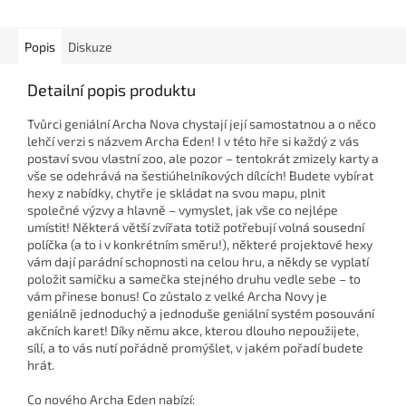
Popis
Diskuze
Detailní popis produktu
Tvůrci geniální Archa Nova chystají její samostatnou a o něco
lehčí verzi s názvem Archa Eden! I v této hře si každý z vás
postaví svou vlastní zoo, ale pozor – tentokrát zmizely karty a
vše se odehrává na šestiúhelníkových dílcích! Budete vybírat
hexy z nabídky, chytře je skládat na svou mapu, plnit
společné výzvy a hlavně – vymyslet, jak vše co nejlépe
umístit! Některá větší zvířata totiž potřebují volná sousední
políčka (a to i v konkrétním směru!), některé projektové hexy
vám dají parádní schopnosti na celou hru, a někdy se vyplatí
položit samičku a samečka stejného druhu vedle sebe – to
vám přinese bonus! Co zůstalo z velké Archa Novy je
geniálně jednoduchý a jednoduše geniální systém posouvání
akčních karet! Díky němu akce, kterou dlouho nepoužijete,
sílí, a to vás nutí pořádně promýšlet, v jakém pořadí budete
hrát.
Co nového
Archa Eden
nabízí: