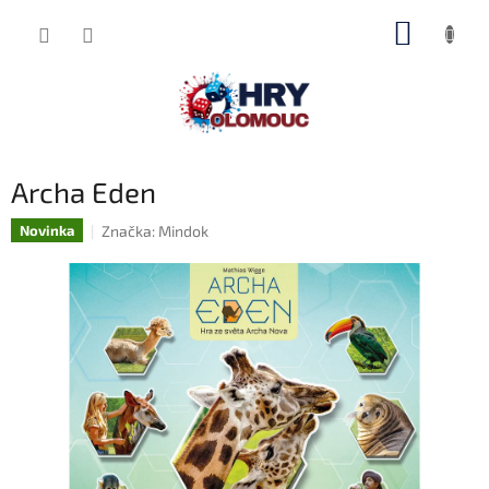
Přejít
NÁKUP
na
obsah
KOŠÍK
Archa Eden
Značka:
Mindok
Novinka