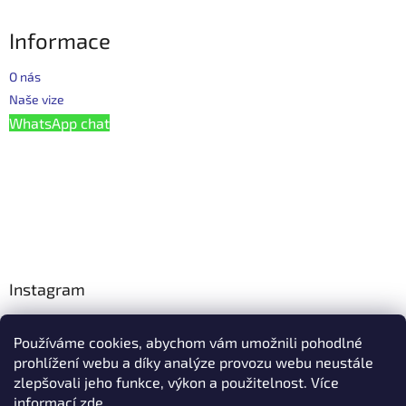
Informace
O nás
Naše vize
WhatsApp chat
Instagram
Používáme cookies, abychom vám umožnili pohodlné
Facebook
prohlížení webu a díky analýze provozu webu neustále
zlepšovali jeho funkce, výkon a použitelnost. Více
informací
zde
.