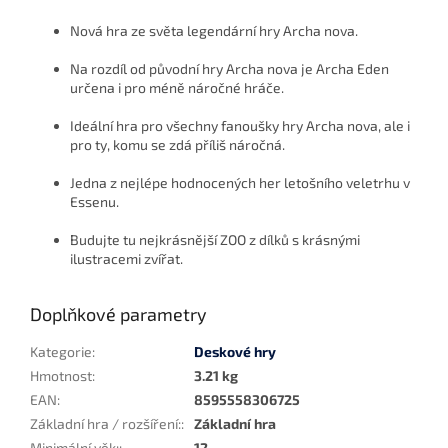
Nová hra ze světa legendární hry Archa nova.
Na rozdíl od původní hry Archa nova je Archa Eden
určena i pro méně náročné hráče.
Ideální hra pro všechny fanoušky hry Archa nova, ale i
pro ty, komu se zdá příliš náročná.
Jedna z nejlépe hodnocených her letošního veletrhu v
Essenu.
Budujte tu nejkrásnější ZOO z dílků s krásnými
ilustracemi zvířat.
Doplňkové parametry
Kategorie
:
Deskové hry
Hmotnost
:
3.21 kg
EAN
:
8595558306725
Základní hra / rozšíření:
:
Základní hra
Minimální věk:
:
12