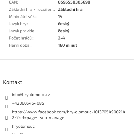
EAN
:
8595558305698
Základní hra / rozšíření:
:
Základní hra
Minimální věk:
:
14
Jazyk hry:
:
český
Jazyk pravidel:
:
český
Počet hráčů:
:
2-4
Herní doba:
:
160 minut
Z
á
p
a
Kontakt
t
í
info
@
hryolomouc.cz
+420605454085
https://www.facebook.com/hry-olomouc-10137054900214
2/?ref=pages_you_manage
hryolomouc