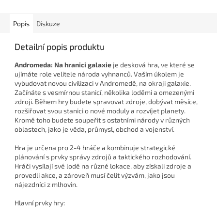
Popis
Diskuze
Detailní popis produktu
Andromeda: Na hranici galaxie
je desková hra, ve které se
ujímáte role velitele národa vyhnanců. Vaším úkolem je
vybudovat novou civilizaci v Andromedě, na okraji galaxie.
Začínáte s vesmírnou stanicí, několika loděmi a omezenými
zdroji. Během hry budete spravovat zdroje, dobývat měsíce,
rozšiřovat svou stanici o nové moduly a rozvíjet planety.
Kromě toho budete soupeřit s ostatními národy v různých
oblastech, jako je věda, průmysl, obchod a vojenství.
Hra je určena pro 2-4 hráče a kombinuje strategické
plánování s prvky správy zdrojů a taktického rozhodování.
Hráči vysílají své lodě na různé lokace, aby získali zdroje a
provedli akce, a zároveň musí čelit výzvám, jako jsou
nájezdníci z mlhovin.
Hlavní prvky hry: