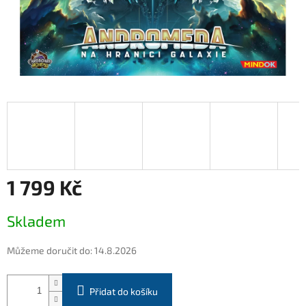
1 799 Kč
Měrná
Skladem
cena:
Můžeme doručit do:
14.8.2026
Přidat do košíku