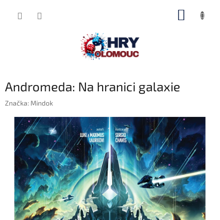
Přejít
NÁKUP
na
obsah
KOŠÍK
Andromeda: Na hranici galaxie
Značka:
Mindok